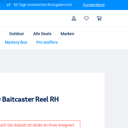
n
50 Tage erweitertes Rückgaberecht
Kundendienst
Suche
Profil
Warenk
Outdoor
Alle Deals
Marken
Mystery Box
Pro staffers
 Baitcaster Reel RH
tt! Der Rabatt ist direkt im Preis integriert.