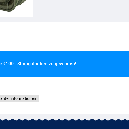
ce
€100,- Shopguthaben zu gewinnen!
ranteninformationen