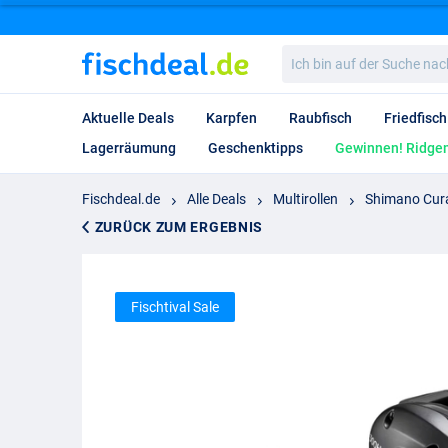
Ich
bin
auf
der
Aktuelle Deals
Karpfen
Raubfisch
Friedfisch
Suche
nach…
Lagerräumung
Geschenktipps
Gewinnen! Ridgem
Fischdeal.de
Alle Deals
Multirollen
Shimano Cura
ZURÜCK ZUM ERGEBNIS
Fischtival Sale