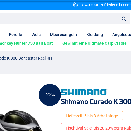
+ 400.000 zufriedene kunde
Forelle
Wels
Meeresangeln
Kleidung
Angelsets
onkey Hunter 750 Bait Boat
Gewinnt eine Ultimate Carp Cradle
do K 300 Baitcaster Reel RH
-23%
Shimano Curado K 300
Lieferzeit: 6 bis 8 Arbeitstage
Fischtival Sale! Bis zu 20% extra Raba