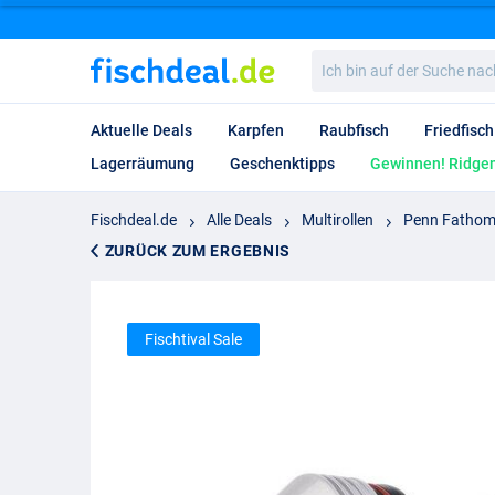
Ich
bin
auf
der
Aktuelle Deals
Karpfen
Raubfisch
Friedfisch
Suche
nach…
Lagerräumung
Geschenktipps
Gewinnen! Ridgem
Fischdeal.de
Alle Deals
Multirollen
Penn Fathom E
ZURÜCK ZUM ERGEBNIS
Fischtival Sale