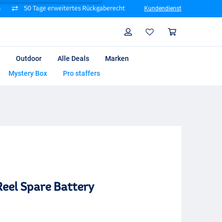
n
50 Tage erweitertes Rückgaberecht
Kundendienst
Suche
Profil
Warenk
Outdoor
Alle Deals
Marken
Mystery Box
Pro staffers
Reel Spare Battery