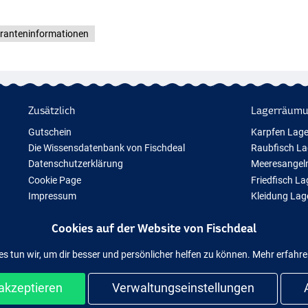
eranteninformationen
Zusätzlich
Lagerräum
Gutschein
Karpfen Lag
Die Wissensdatenbank von Fischdeal
Raubfisch L
Datenschutzerklärung
Meeresangel
Cookie Page
Friedfisch L
Impressum
Kleidung La
Geschenktipps
Cookies auf der Website von Fischdeal
Neue Angelausrüstung
Vorübergehend ausverkauftes Angelzubehör
es tun wir, um dir besser und persönlicher helfen zu können. Mehr erfahr
akzeptieren
Verwaltungseinstellungen
d sicher shoppen