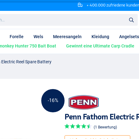
+ 400.000 zufriedene kunde
Forelle
Wels
Meeresangeln
Kleidung
Angelsets
onkey Hunter 750 Bait Boat
Gewinnt eine Ultimate Carp Cradle
lectric Reel Spare Battery
-16%
Penn Fathom Electric 
(1 Bewertung)