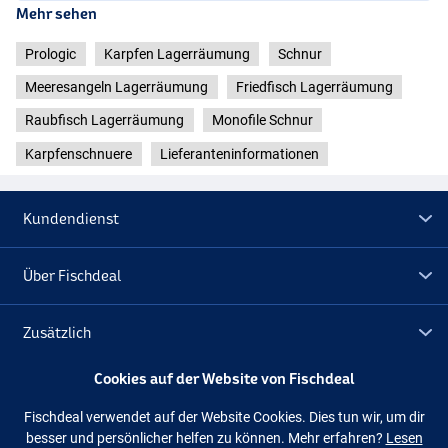
Prologic Plins Casting 1000m 12kg (0,40mm) GR
Mehr sehen
- Durchmesser: 0,40mm
- Zugkraft: 12kg
Prologic
Karpfen Lagerräumung
Schnur
Meeresangeln Lagerräumung
Friedfisch Lagerräumung
Raubfisch Lagerräumung
Monofile Schnur
Karpfenschnuere
Lieferanteninformationen
Kundendienst
Über Fischdeal
Zusätzlich
Cookies auf der Website von Fischdeal
Lagerräumung
Fischdeal verwendet auf der Website Cookies. Dies tun wir, um dir
besser und persönlicher helfen zu können. Mehr erfahren?
Lesen