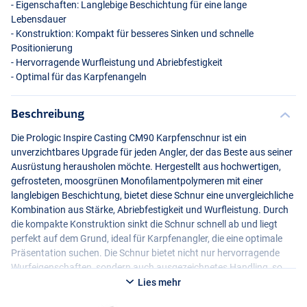
- Eigenschaften: Langlebige Beschichtung für eine lange
Lebensdauer
- Konstruktion: Kompakt für besseres Sinken und schnelle
Positionierung
- Hervorragende Wurfleistung und Abriebfestigkeit
- Optimal für das Karpfenangeln
Beschreibung
Die Prologic Inspire Casting CM90 Karpfenschnur ist ein
unverzichtbares Upgrade für jeden Angler, der das Beste aus seiner
Ausrüstung herausholen möchte. Hergestellt aus hochwertigen,
gefrosteten, moosgrünen Monofilamentpolymeren mit einer
langlebigen Beschichtung, bietet diese Schnur eine unvergleichliche
Kombination aus Stärke, Abriebfestigkeit und Wurfleistung. Durch
die kompakte Konstruktion sinkt die Schnur schnell ab und liegt
perfekt auf dem Grund, ideal für Karpfenangler, die eine optimale
Präsentation suchen. Die Schnur bietet nicht nur hervorragende
Wurfeigenschaften, sondern auch ausgezeichnetes Handling, so
dass Sie mühelos selbst die größten Karpfen landen können. Egal,
Lies mehr
ob Sie ein erfahrener Angler sind oder gerade erst anfangen, die