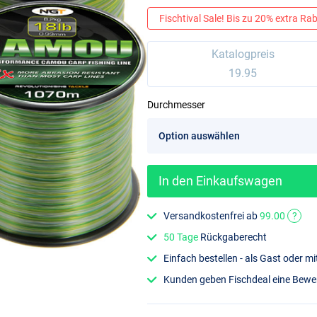
Fischtival Sale! Bis zu 20% extra Raba
Katalogpreis
19.95
Durchmesser
In den Einkaufswagen
Versandkostenfrei ab
99.00
?
50 Tage
Rückgaberecht
Einfach bestellen - als Gast oder 
Kunden geben Fischdeal eine Bew