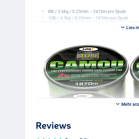
8lb / 3.6kg / 0.23mm – 2410m pro Spule
10lb / 4.5kg / 0.25mm – 1870m pro Spule
12lb / 5.4kg / 0.28mm – 1490m pro Spule
Lies 
15lb / 6.8Kg / 0.30mm – 1300m pro Spule
18lb / 8.2Kg / 0.33mm – 1070m pro Spule
Mehr an
Reviews