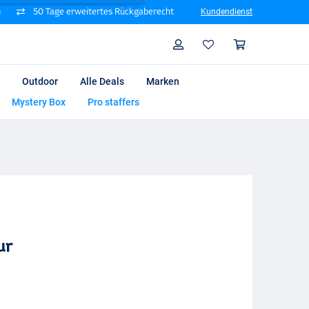
n
50 Tage erweitertes Rückgaberecht
Kundendienst
Suche
Profil
Warenk
Outdoor
Alle Deals
Marken
Mystery Box
Pro staffers
ur