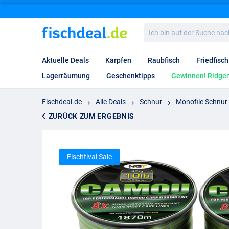
Ich
bin
auf
der
Aktuelle Deals
Karpfen
Raubfisch
Friedfisch
Suche
nach…
Lagerräumung
Geschenktipps
Gewinnen! Ridgem
Fischdeal.de
Alle Deals
Schnur
Monofile Schnur
ZURÜCK ZUM ERGEBNIS
Fischtival Sale