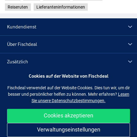
- Schnurklasse: 40-65lb
Reiseruten
Lieferanteninformationen
- Transportlänge: 66cm
- Ringe: 7
- Aktion: fast
Kundendienst
- Blankmaterial: 24T + 30T Carbon
Penn Ally II Popping 2.49m 30-130g
Über Fischdeal
- Teile: 4-teilig
- Gewicht: 347g
Zusätzlich
- Länge: 2.49m
- Wurfgewicht: 30-130g
- Schnurklasse: 55-80lb
Cookies auf der Website von Fischdeal
Lagerräumung
- Transportlänge: 67cm
Fischdeal verwendet auf der Website Cookies. Dies tun wir, um dir
- Ringe: 7
besser und persönlicher helfen zu können. Mehr erfahren?
Lesen
- Aktion: fast
Folge uns
Facebook
Instagram
Sie unsere Datenschutzbestimmungen.
- Blankmaterial: 24T + 30T Carbon
Cookies akzeptieren
Einfach und sicher shoppen
Verwaltungseinstellungen