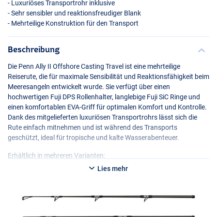
- Luxuriöses Transportrohr inklusive
- Sehr sensibler und reaktionsfreudiger Blank
- Mehrteilige Konstruktion für den Transport
Beschreibung
Die Penn Ally II Offshore Casting Travel ist eine mehrteilige
Reiserute, die für maximale Sensibilität und Reaktionsfähigkeit beim
Meeresangeln entwickelt wurde. Sie verfügt über einen
hochwertigen Fuji
DPS
Rollenhalter, langlebige Fuji SiC Ringe und
einen komfortablen
EVA
-Griff für optimalen Komfort und Kontrolle.
Dank des mitgelieferten luxuriösen Transportrohrs lässt sich die
Rute einfach mitnehmen und ist während des Transports
geschützt, ideal für tropische und kalte Wasserabenteuer.
Erhältlich in mehreren Varianten:
Lies mehr
Penn Ally II Casting 2.31m 120g
- Teile: 4-teilig
- Gewicht: 311g
- Länge: 2.31m
- Wurfgewicht: 120g