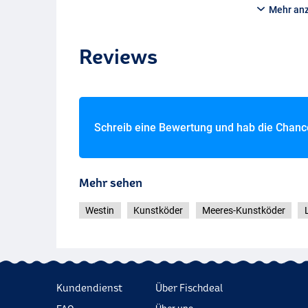
Mehr an
Reviews
Real Sandeel
Schreib eine Bewertung und hab die Chan
Mehr sehen
Westin
Kunstköder
Meeres-Kunstköder
Kundendienst
Über Fischdeal