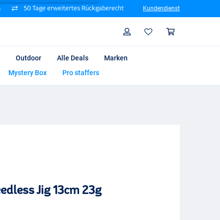
n
50 Tage erweitertes Rückgaberecht
Kundendienst
Suche
Profil
Warenk
Outdoor
Alle Deals
Marken
Mystery Box
Pro staffers
edless Jig 13cm 23g