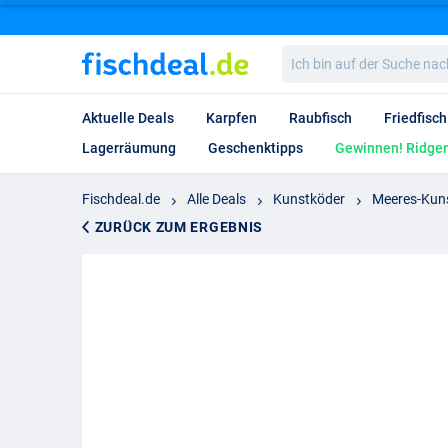
Ich
bin
auf
der
Aktuelle Deals
Karpfen
Raubfisch
Friedfisch
Suche
nach…
Lagerräumung
Geschenktipps
Gewinnen! Ridgem
Fischdeal.de
Alle Deals
Kunstköder
Meeres-Kun
ZURÜCK ZUM ERGEBNIS