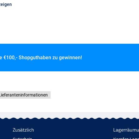
zeigen
ce
€100,- Shopguthaben zu gewinnen!
Lieferanteninformationen
Zusätzlich
Lagerräum