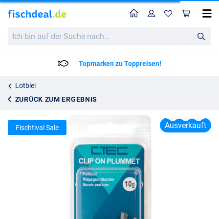
Home
Profil
War
Spro C-Tec Clip On Plummet
Ich
Katalogpreis
2.50
bin
2.75
auf
der
Topmarken zu Toppreisen!
Suche
nach…
Lotblei
ZURÜCK ZUM ERGEBNIS
Ausverkauft
Fischtival Sale