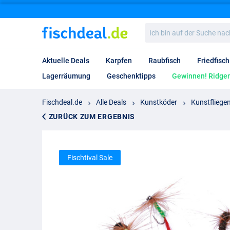
Ich
bin
auf
der
Aktuelle Deals
Karpfen
Raubfisch
Friedfisch
Suche
nach…
Lagerräumung
Geschenktipps
Gewinnen! Ridgem
Fischdeal.de
Alle Deals
Kunstköder
Kunstfliege
ZURÜCK ZUM ERGEBNIS
Fischtival Sale