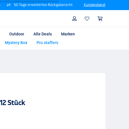
n
50 Tage erweitertes Rückgaberecht
Kundendienst
Suche
Profil
Warenk
Outdoor
Alle Deals
Marken
Mystery Box
Pro staffers
 12 Stück