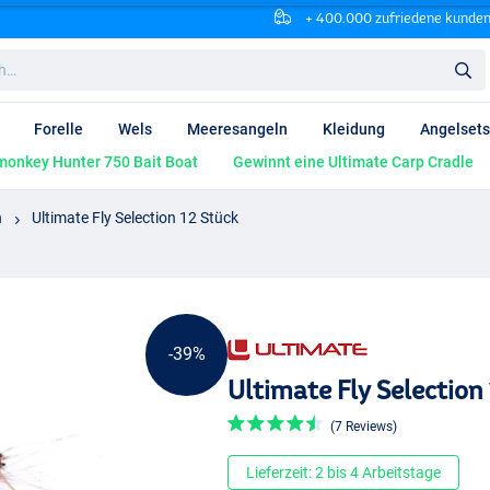
+ 400.000 zufriedene kunde
Forelle
Wels
Meeresangeln
Kleidung
Angelsets
onkey Hunter 750 Bait Boat
Gewinnt eine Ultimate Carp Cradle
n
Ultimate Fly Selection 12 Stück
-39%
Ultimate Fly Selection
(7 Reviews)
Lieferzeit: 2 bis 4 Arbeitstage