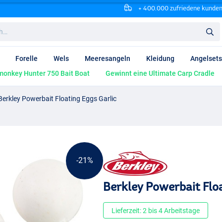
+ 400.000 zufriedene kunde
Forelle
Wels
Meeresangeln
Kleidung
Angelsets
onkey Hunter 750 Bait Boat
Gewinnt eine Ultimate Carp Cradle
Berkley Powerbait Floating Eggs Garlic
-21%
Berkley Powerbait Flo
Lieferzeit: 2 bis 4 Arbeitstage