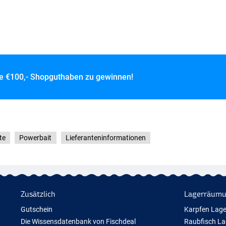
ce
€100,- Shopguthaben zu gewinnen!
te
Powerbait
Lieferanteninformationen
Zusätzlich
Lagerräum
Gutschein
Karpfen Lag
Die Wissensdatenbank von Fischdeal
Raubfisch L