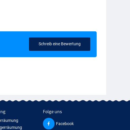
Schreib eine Bewertung
ung
Folge uns
erräumung
Facebook
agerräumung