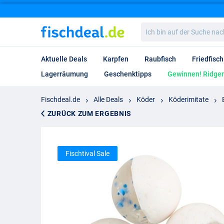
Ich
bin
auf
der
Aktuelle Deals
Karpfen
Raubfisch
Friedfisch
Suche
nach…
Lagerräumung
Geschenktipps
Gewinnen! Ridgem
Fischdeal.de
Alle Deals
Köder
Köderimitate
ZURÜCK ZUM ERGEBNIS
Fischtival Sale