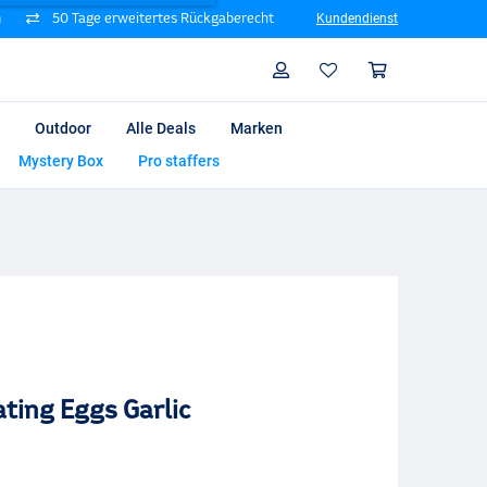
n
50 Tage erweitertes Rückgaberecht
Kundendienst
Suche
Profil
Warenk
Outdoor
Alle Deals
Marken
Mystery Box
Pro staffers
ating Eggs Garlic