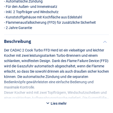
- Automatische Zündung
- Für den Außen- und Inneneinsatz
- Inkl. 2 Topfträger und Windschutz
- Kunststoffgehäuse mit Kochfläche aus Edelstahl
- Flammenausfallsicherung (
FFD
) für zusätzliche Sicherheit
- 2 Jahre Garantie
Beschreibung
Der
CADAC
2 Cook Turbo
FFD
Herd ist ein vielseitiger und leichter
Kocher mit zwei leistungsstarken Turbo-Brennern und einem
schlanken, windfesten Design. Dank des Flame Failure Device (
FFD
)
wird die Gaszufuhr automatisch abgeschaltet, wenn die Flamme
erlischt, so dass Sie sowohl drinnen als auch draußen sicher kochen
können. Die automatische Zündung und die separaten
Bedienknöpfe gewährleisten eine einfache Bedienung und
maximale Kontrolle.
Dieser Kocher wird mit zwei Topfträgern, Windschutzscheiben und
einer praktischen Aufbewahrungstasche geliefert. Die Gummifüße
sorgen für zusätzliche Stabilität, während der Verriegelungsclip
Lies mehr
dafür sorgt, dass das Gerät bei der Aufbewahrung kompakt bleibt.