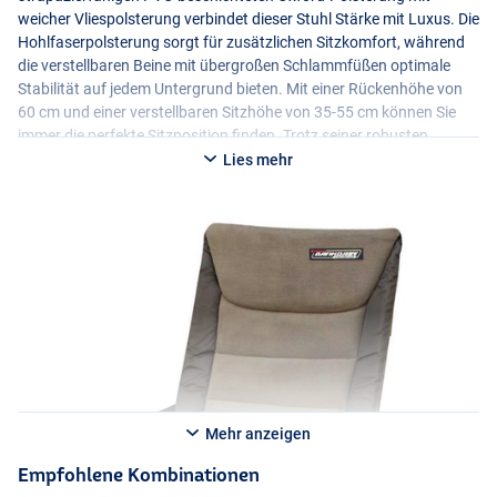
weicher Vliespolsterung verbindet dieser Stuhl Stärke mit Luxus. Die
Hohlfaserpolsterung sorgt für zusätzlichen Sitzkomfort, während
die verstellbaren Beine mit übergroßen Schlammfüßen optimale
Stabilität auf jedem Untergrund bieten. Mit einer Rückenhöhe von
60 cm und einer verstellbaren Sitzhöhe von 35-55 cm können Sie
immer die perfekte Sitzposition finden. Trotz seiner robusten
Konstruktion wiegt der Stuhl nur 6,3 kg und lässt sich leicht
Lies mehr
zusammen- und auseinanderklappen, so dass Transport und
Lagerung mühelos möglich sind. Der Ultimate BankBase Hi-Recliner
Chair ist der ideale Angelstuhl für Angler, die Komfort,
Funktionalität und Zuverlässigkeit in einem wünschen.
Mehr anzeigen
Empfohlene Kombinationen