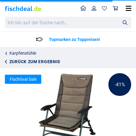
Home
Profil
War
Ultimate BankBase Hi-Recliner Angelstuhl
Katalogpreis
Ich
71.96
bin
119.95
auf
der
Lieferzeit: 2 bis 4 Arbeitstag
Suche
nach…
Karpfenstühle
ZURÜCK ZUM ERGEBNIS
Fischtival Sale
-41%