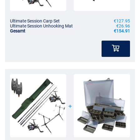
- Vorgespult mit 0,30mm Monoschnur
Angling Pursuits ‘Session’ Rod Pod
- Länge eingeklappt: 67 cm
Ultimate Session Carp Set
€127.95
- Länge maximal: 117 cm
Ultimate Session Unhooking Mat
€26.96
Gesamt
€154.91
- Höhe eingeklappt: 51 cm
- Höhe maximal: 71 cm
- Lieferung inklusive 3 Bissanzeigern / Swingern
- Lieferung inklusive 3 Rutenauflagen
- Lieferung inklusive 2 Buzzerbars
- Wird in einer luxuriösen Tragetasche geliefert
- Einfach zu transportieren
- Leichtgewicht
- Ideal für kurze Sessions
- Schnell aufgebaut
- Komplettset, sofort startklar für ans Wasser!
Ultimate Adventure Bissanzeiger
- Bissanzeiger
- 100% wasserdicht
- Einstellbare Lautstärke und Tonhöhe
- Buchse für beleuchtete Swinger