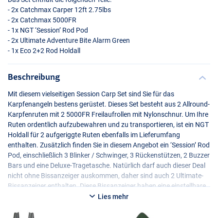
- 2x Catchmax Carper 12ft 2.75lbs
- 2x Catchmax 5000FR
- 1x
NGT
‘Session’ Rod Pod
- 2x Ultimate Adventure Bite Alarm Green
- 1x Eco 2+2 Rod Holdall
Beschreibung
Mit diesem vielseitigen Session Carp Set sind Sie für das
Karpfenangeln bestens gerüstet. Dieses Set besteht aus 2 Allround-
Karpfenruten mit 2 5000FR Freilaufrollen mit Nylonschnur. Um Ihre
Ruten ordentlich aufzubewahren und zu transportieren, ist ein
NGT
Holdall für 2 aufgeriggte Ruten ebenfalls im Lieferumfang
enthalten. Zusätzlich finden Sie in diesem Angebot ein ‘Session’ Rod
Pod, einschließlich 3 Blinker / Schwinger, 3 Rückenstützen, 2 Buzzer
Bars und eine Deluxe-Tragetasche. Natürlich darf auch dieser Deal
nicht ohne Bissanzeiger auskommen, daher sind auch 2 Ultimate-
Bissanzeiger enthalten. Diese Bissanzeiger haben eine einstellbare
Lautstärke und sind wasserdicht. Dieses komplette
NGT
Session
Lies mehr
Carp Set ist bereit für den Einsatz auf dem Wasser!