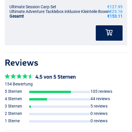
- Universalgewinde
Ultimate Session Carp Set
€127.95
- Wird inklusive robustem Etui geliefert
Ultimate Adventure Tacklebox inklusive Kleinteile Boxen
€25.16
Gesamt
€153.11
Angeln Pursuits Futteral Eco 2+2
- Länge: 190 × 25cm
- Farbe: grün
- Für 2 aufgeriggte Ruten und 2 ungebundene Ruten
- Geeignet für 12-Fuß-Ruten
- Mehrere Taschen
- Ideal für Karpfenangler oder andere Angler, die mit mehreren
Reviews
Ruten ans Wasser gehen
4.5 von 5 Sternen
154 Bewertung
5 Sternen
105 reviews
4 Sternen
44 reviews
3 Sternen
5 reviews
2 Sternen
0 reviews
1 Sterne
0 reviews