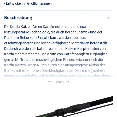
- Entwickelt in Großbritannien
Beschreibung
Die Korda Kaizen Green Karpfenruten nutzen dieselbe
leistungsstarke Technologie, die auch bei der Entwicklung der
Platinum-Reihe zum Einsatz kam, werden aber aus
erschwinglicheren und leicht verfügbaren Materialien hergestellt.
Dadurch werden die bahnbrechenden Kaizen-Karpfenruten von
Korda einem breiteren Spektrum von Karpfenanglern zugänglich
gemacht. Trotz des erschwinglichen Preises zeichnen sich die
Korda Kaizen Green Ruten durch eine ausgewogene Aktion des
Blanks mit einer hohen Druckfestigkeit aus. Dies ermöglicht ein
schnelleres Einholen und damit längere Wurfdistanzen, ohne dass
die für die Kaizen-Ruten bekannte hohe Wurfgenauigkeit
Lies mehr
beeinträchtigt wird. Die Kaizen Green Ruten sind einfach zu
handhaben und bieten dank des schnell verjüngten Blanks eine
beeindruckende progressive Kraft. Diese Spod-Variante ist speziell
für das Spodding beim Karpfenangeln konzipiert.
Die Ruten der Green-Serie sind mit leichten Sea Guide
TDG