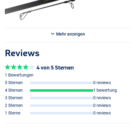
Rutenringen aus rostfreiem Stahl ausgestattet, die sowohl Stärke
als auch Leichtigkeit gewährleisten. Die Griffe sind aus
japanischem Schrumpfschlauch gefertigt. Die Kaizen Green
Karpfenruten haben ein mattes, nicht reflektierendes Finish, das
ihnen ein insgesamt stilvolles, aber bescheidenes Aussehen verleiht.
Diese Ruten von Korda sind so konzipiert, dass sie das gleiche Maß
Mehr anzeigen
an Überlegenheit und Leistung bieten, das Angler von der Kaizen-
Familie erwarten, aber zu einem freundlichen Preis.
Reviews
Von den beiden Modellen der Kaizen Green Spod Ruten ist diese die
leichtere der beiden. Dennoch ist sie extrem leistungsstark und in
4 von 5 Sternen
der Lage, eine voll beladene Spomb sehr weit zu werfen!
1 Bewertungen
5 Sternen
0 reviews
4 Sternen
1 bewertung
3 Sternen
0 reviews
2 Sternen
0 reviews
1 Sterne
0 reviews