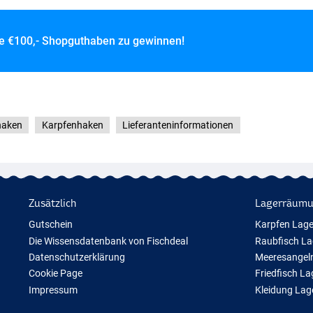
ce
€100,- Shopguthaben zu gewinnen!
haken
Karpfenhaken
Lieferanteninformationen
Zusätzlich
Lagerräum
Gutschein
Karpfen Lag
Die Wissensdatenbank von Fischdeal
Raubfisch L
Datenschutzerklärung
Meeresangel
Cookie Page
Friedfisch L
Impressum
Kleidung La
Geschenktipps