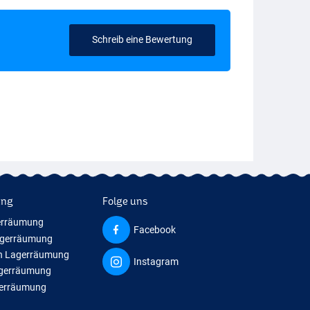
Schreib eine Bewertung
ung
Folge uns
erräumung
Facebook
agerräumung
n Lagerräumung
Instagram
agerräumung
gerräumung