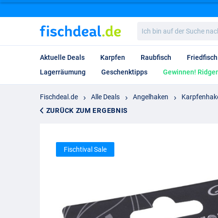
Ich
bin
auf
der
Aktuelle Deals
Karpfen
Raubfisch
Friedfisch
Suche
nach…
Lagerräumung
Geschenktipps
Gewinnen! Ridgem
Fischdeal.de
Alle Deals
Angelhaken
Karpfenhak
ZURÜCK ZUM ERGEBNIS
Fischtival Sale