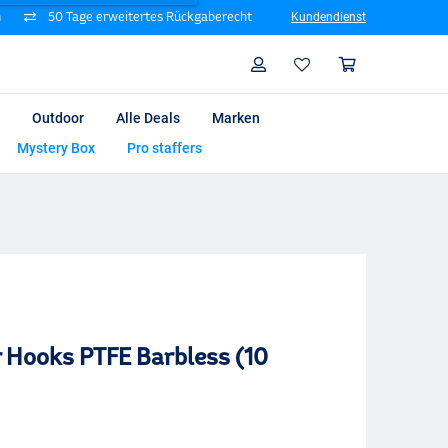
n
50 Tage erweitertes Rückgaberecht
Kundendienst
Suche
Profil
Warenk
Outdoor
Alle Deals
Marken
Mystery Box
Pro staffers
r Hooks PTFE Barbless (10