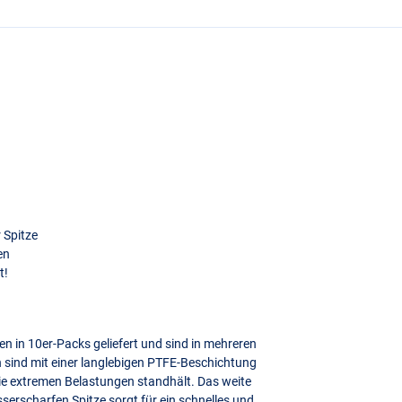
 Spitze
en
t!
n in 10er-Packs geliefert und sind in mehreren
sind mit einer langlebigen
PTFE
-Beschichtung
ie extremen Belastungen standhält. Das weite
serscharfen Spitze sorgt für ein schnelles und