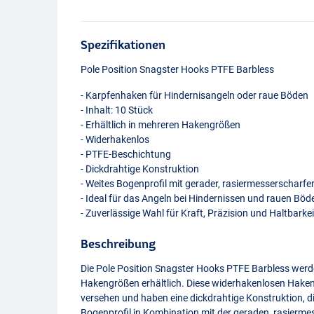
Spezifikationen
Pole Position Snagster Hooks
PTFE
Barbless
- Karpfenhaken für Hindernisangeln oder raue Böden
- Inhalt: 10 Stück
- Erhältlich in mehreren Hakengrößen
- Widerhakenlos
-
PTFE
-Beschichtung
- Dickdrahtige Konstruktion
- Weites Bogenprofil mit gerader, rasiermesserscharfer
- Ideal für das Angeln bei Hindernissen und rauen Böd
- Zuverlässige Wahl für Kraft, Präzision und Haltbarkei
Beschreibung
Die Pole Position Snagster Hooks
PTFE
Barbless werde
Hakengrößen erhältlich. Diese widerhakenlosen Haken 
versehen und haben eine dickdrahtige Konstruktion, d
Bogenprofil in Kombination mit der geraden, rasiermes