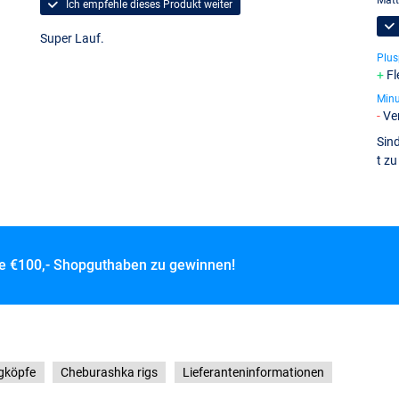
Ich empfehle dieses Produkt weiter
Super Lauf.
Plus
Fl
Min
Ve
Sin
t z
ce
€100,- Shopguthaben zu gewinnen!
gköpfe
Cheburashka rigs
Lieferanteninformationen