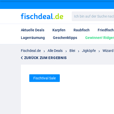
Ich
bin
auf
der
Aktuelle Deals
Karpfen
Raubfisch
Friedfisch
Suche
nach…
Lagerräumung
Geschenktipps
Gewinnen! Ridgem
Fischdeal.de
Alle Deals
Blei
Jigköpfe
Wizard
ZURÜCK ZUM ERGEBNIS
Fischtival Sale