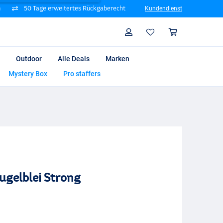
n
50 Tage erweitertes Rückgaberecht
Kundendienst
Suche
Profil
Warenk
Outdoor
Alle Deals
Marken
Mystery Box
Pro staffers
ugelblei Strong