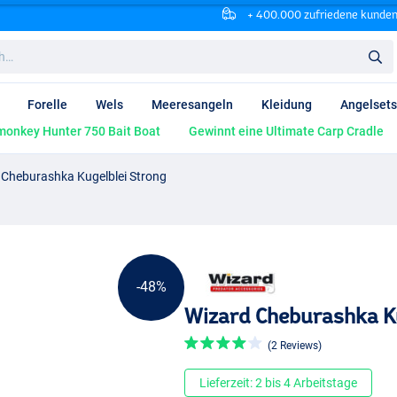
+ 400.000 zufriedene kunde
Forelle
Wels
Meeresangeln
Kleidung
Angelsets
onkey Hunter 750 Bait Boat
Gewinnt eine Ultimate Carp Cradle
 Cheburashka Kugelblei Strong
-48%
Wizard Cheburashka K
(2 Reviews)
Lieferzeit: 2 bis 4 Arbeitstage