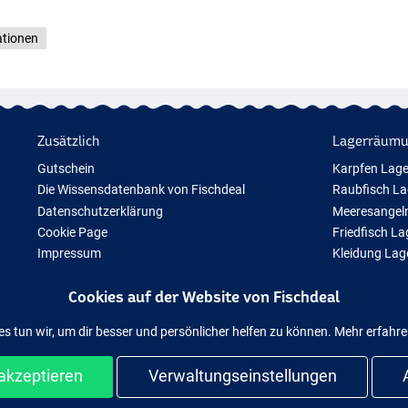
ationen
Zusätzlich
Lagerräum
Gutschein
Karpfen Lag
Die Wissensdatenbank von Fischdeal
Raubfisch L
Datenschutzerklärung
Meeresangel
Cookie Page
Friedfisch L
Impressum
Kleidung La
Geschenktipps
Cookies auf der Website von Fischdeal
Neue Angelausrüstung
Vorübergehend ausverkauftes Angelzubehör
es tun wir, um dir besser und persönlicher helfen zu können. Mehr erfahr
akzeptieren
Verwaltungseinstellungen
d sicher shoppen