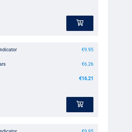
Indicator
€9.95
ars
€6.26
€16.21
Indicator
€9.95