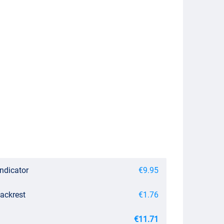
Indicator
€9.95
Backrest
€1.76
€11.71