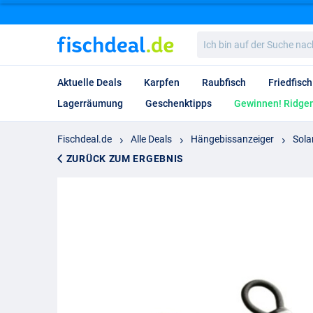
Ich
bin
auf
der
Aktuelle Deals
Karpfen
Raubfisch
Friedfisch
Suche
nach…
Lagerräumung
Geschenktipps
Gewinnen! Ridgem
Fischdeal.de
Alle Deals
Hängebissanzeiger
Sola
ZURÜCK ZUM ERGEBNIS