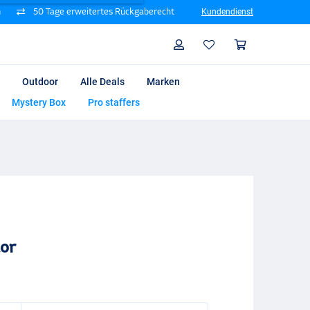
n
50 Tage erweitertes Rückgaberecht
Kundendienst
Suche
Profil
Warenk
Outdoor
Alle Deals
Marken
Mystery Box
Pro staffers
tor