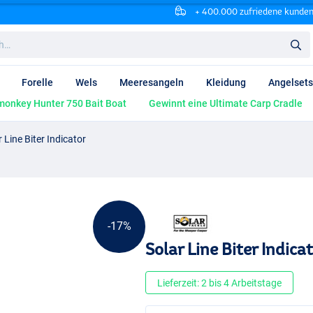
+ 400.000 zufriedene kunde
Forelle
Wels
Meeresangeln
Kleidung
Angelsets
onkey Hunter 750 Bait Boat
Gewinnt eine Ultimate Carp Cradle
r Line Biter Indicator
-17%
Solar Line Biter Indica
Lieferzeit: 2 bis 4 Arbeitstage