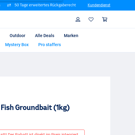
n
50 Tage erweitertes Rückgaberecht
Kundendienst
Suche
Profil
Warenk
Outdoor
Alle Deals
Marken
Mystery Box
Pro staffers
 Fish Groundbait (1kg)
tt! Der Rabatt ist direkt im Preis integriert.