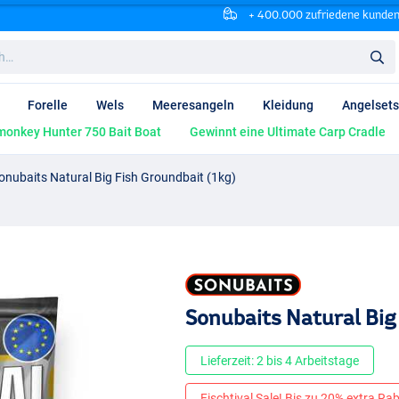
+ 400.000 zufriedene kunde
Forelle
Wels
Meeresangeln
Kleidung
Angelsets
onkey Hunter 750 Bait Boat
Gewinnt eine Ultimate Carp Cradle
onubaits Natural Big Fish Groundbait (1kg)
Sonubaits Natural Big
Lieferzeit: 2 bis 4 Arbeitstage
Fischtival Sale! Bis zu 20% extra Raba