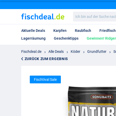
Ich
bin
auf
der
Aktuelle Deals
Karpfen
Raubfisch
Friedfisch
Suche
nach…
Lagerräumung
Geschenktipps
Gewinnen! Ridgem
Fischdeal.de
Alle Deals
Köder
Grundfutter
S
ZURÜCK ZUM ERGEBNIS
Fischtival Sale