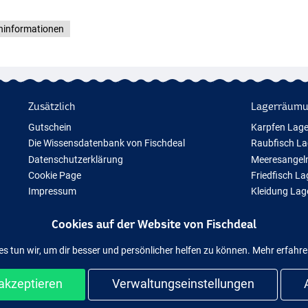
ninformationen
Zusätzlich
Lagerräum
Gutschein
Karpfen Lag
Die Wissensdatenbank von Fischdeal
Raubfisch L
Datenschutzerklärung
Meeresangel
Cookie Page
Friedfisch L
Impressum
Kleidung La
Geschenktipps
Cookies auf der Website von Fischdeal
Neue Angelausrüstung
Vorübergehend ausverkauftes Angelzubehör
es tun wir, um dir besser und persönlicher helfen zu können. Mehr erfahr
akzeptieren
Verwaltungseinstellungen
d sicher shoppen