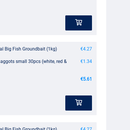
al Big Fish Groundbait (1kg)
€4.27
aggots small 30pcs (white, red &
€1.34
€5.61
al Big Fish Groundbait (1kg)
€4.27