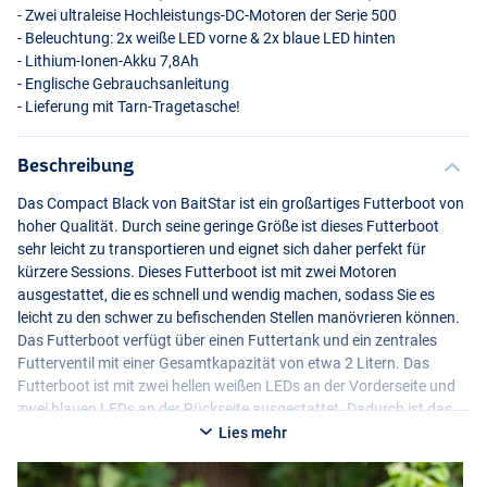
- Zwei ultraleise Hochleistungs-DC-Motoren der Serie 500
- Beleuchtung: 2x weiße
LED
vorne & 2x blaue
LED
hinten
- Lithium-Ionen-Akku 7,8Ah
- Englische Gebrauchsanleitung
- Lieferung mit Tarn-Tragetasche!
Beschreibung
Das Compact Black von BaitStar ist ein großartiges Futterboot von
hoher Qualität. Durch seine geringe Größe ist dieses Futterboot
sehr leicht zu transportieren und eignet sich daher perfekt für
kürzere Sessions. Dieses Futterboot ist mit zwei Motoren
ausgestattet, die es schnell und wendig machen, sodass Sie es
leicht zu den schwer zu befischenden Stellen manövrieren können.
Das Futterboot verfügt über einen Futtertank und ein zentrales
Futterventil mit einer Gesamtkapazität von etwa 2 Litern. Das
Futterboot ist mit zwei hellen weißen LEDs an der Vorderseite und
zwei blauen LEDs an der Rückseite ausgestattet. Dadurch ist das
Boot in der Dunkelheit gut sichtbar. Diese LEDs können mit dem
Lies mehr
digitalen Handsender gesteuert werden. Lieferung komplett mit
Lithium-Akku, Ladegerät und Tarnbeutel.