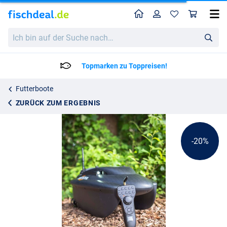
Home
Profil
War
BaitStar Futterboot Compact Schwarz
Katalogpreis
Ich
399.95
bin
499.00
auf
der
Lieferzeit: 2 bis 4 Arbeitstage
Suche
nach…
Futterboote
ZURÜCK ZUM ERGEBNIS
-20%