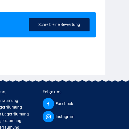
Schreib eine Bewertung
ung
Folge uns
erräumung
Facebook
agerräumung
n Lagerräumung
Instagram
agerräumung
gerräumung