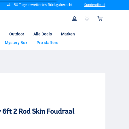
n
50 Tage erweitertes Rückgaberecht
Kundendienst
Suche
Profil
Warenk
Outdoor
Alle Deals
Marken
Mystery Box
Pro staffers
 6ft 2 Rod Skin Foudraal