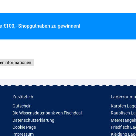
ce
€100,- Shopguthaben zu gewinnen!
teninformationen
Zusätzlich
Lagerräum
Gutschein
Karpfen Lag
Die Wissensdatenbank von Fischdeal
Raubfisch L
Datenschutzerklärung
Meeresangel
Cookie Page
Friedfisch L
Impressum
Kleidung La