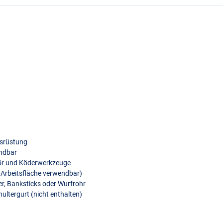
usrüstung
endbar
hör und Köderwerkzeuge
s Arbeitsfläche verwendbar)
er, Banksticks oder Wurfrohr
hultergurt (nicht enthalten)