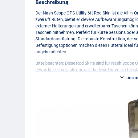
Beschreibung
Der Nash Scope
OPS
Utility 6ft Rod Skin ist die All-i
zwei 6ft Ruten, bietet er clevere Aufbewahrungsmöglic
externer Halterungen und erweiterbarer Taschen könne
Taschen mitnehmen. Perfekt für kurze Sessions oder
Standardausrüstung. Die robuste Konstruktion, der sc
Befestigungsoptionen machen diesen Futteral ideal für d
angeln möchten.
Bitte beachten: Diese Rod Skins sind für Nash Scope
O
etwas kürzer sein als normal, da diese Ruten ein tele
Lies 