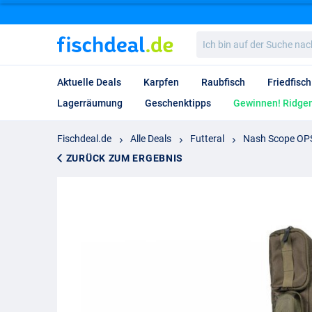
Ich
bin
auf
der
Aktuelle Deals
Karpfen
Raubfisch
Friedfisch
Suche
nach…
Lagerräumung
Geschenktipps
Gewinnen! Ridgem
Fischdeal.de
Alle Deals
Futteral
Nash Scope OPS 
ZURÜCK ZUM ERGEBNIS