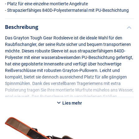
- Platz für eine einzelne montierte Angelrute
- Strapazierfähiges 840D-Polyestermaterial mit PU-Beschichtung
Beschreibung
Das Grayton Tough Gear Rodsleeve ist die ideale Wahl für den
Raubfischangler, der seine Rute sicher und bequem transportieren
möchte. Dieses robuste Sleeve ist aus strapazierfähigem 840D-
Polyester mit einer wasserabweisenden PU-Beschichtung gefertigt,
hat eine gepolsterte Innenseite und verfügt über hochwertige
Reißverschlüsse mit robusten Grayton-Pullovern. Leicht und
kompakt, bietet sie dennoch ausreichend Platz für alle gängigen
Spinnmühlen. Dank des verstellbaren Trageriemens mit extra
Polsterung tragen Sie Ihre montierte Wurfrute mühelos ans Wasser,
egal wie weit. Das Rutensleeve ist in verschiedenen Größen
erhältlich und bietet optimalen Schutz vor Regen, Stößen und
Lies mehr
Kratzern, so dass Ihr Gerät immer in Top-Zustand bleibt!