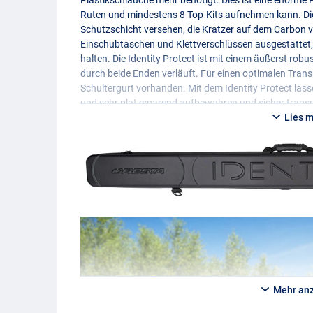
Ruten und mindestens 8 Top-Kits aufnehmen kann. Die
Schutzschicht versehen, die Kratzer auf dem Carbon ve
Einschubtaschen und Klettverschlüssen ausgestattet,
halten. Die Identity Protect ist mit einem äußerst rob
durch beide Enden verläuft. Für einen optimalen Transp
Schultergurt vorhanden. Mit dem Identity Protect lasse
und sehr platzsparend aufbewahren und sicher transp
Lies 
Mehr an