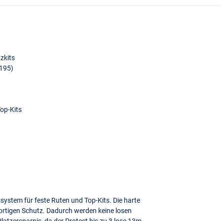
zkits
195)
Top-Kits
system für feste Ruten und Top-Kits. Die harte
ofortigen Schutz. Dadurch werden keine losen
latzersparnis, da der Protect bis zu 3 lose 13m-