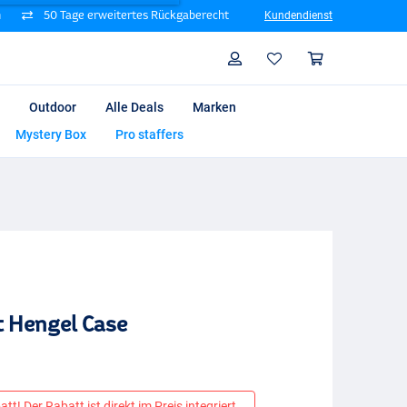
n
50 Tage erweitertes Rückgaberecht
Kundendienst
Suche
Profil
Warenk
Outdoor
Alle Deals
Marken
Mystery Box
Pro staffers
t Hengel Case
tt! Der Rabatt ist direkt im Preis integriert.