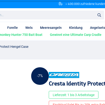
+ 400.000 zufriedene kunde
Forelle
Wels
Meeresangeln
Kleidung
Angelsets
onkey Hunter 750 Bait Boat
Gewinnt eine Ultimate Carp Cradle
 Protect Hengel Case
-7%
Cresta Identity Protec
Lieferzeit: 1 bis 3 Arbeitstage
Fischtival Sale! Bis zu 20% extra Raba