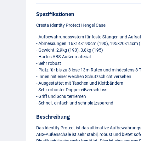
Spezifikationen
Cresta Identity Protect Hengel Case
- Aufbewahrungssystem für feste Stangen und Aufsat
- Abmessungen: 16×14×190cm (190), 195×20×14cm (
- Gewicht: 2,9kg (190), 3,8kg (195)
- Hartes
ABS
-Außenmaterial
- Sehr robust
- Platz für bis zu 3 lose 13m-Ruten und mindestens 8 
- Innen mit einer weichen Schutzschicht versehen
- Ausgestattet mit Taschen und Klettbändern
- Sehr robuster Doppelreißverschluss
- Griff und Schulterriemen
- Schnell, einfach und sehr platzsparend
Beschreibung
Das Identity Protect ist das ultimative Aufbewahrungs
ABS
-Außenschale ist sehr stabil, robust und bietet s
Plastikschläuche mehr benötigt. Dies ist eine enorme P