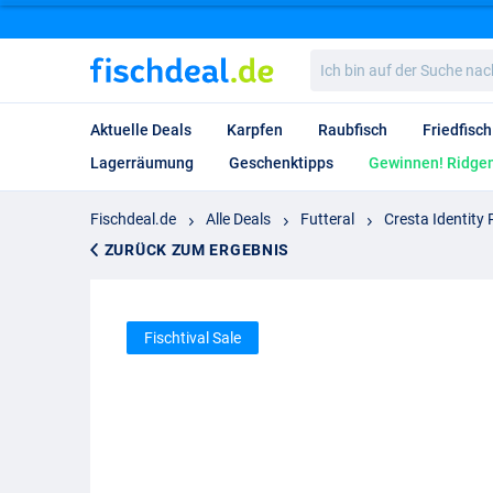
Ich
bin
auf
der
Aktuelle Deals
Karpfen
Raubfisch
Friedfisch
Suche
nach…
Lagerräumung
Geschenktipps
Gewinnen! Ridgem
Fischdeal.de
Alle Deals
Futteral
Cresta Identity
ZURÜCK ZUM ERGEBNIS
Fischtival Sale