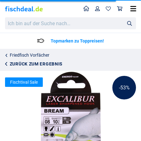
Home
Profil
War
Energo Excalibur Bream Maggot Vorfachhaken
Katalogpreis
Ich
2.36
bin
5.00
auf
der
Topmarken zu Toppreisen!
Suche
nach…
Friedfisch Vorfächer
ZURÜCK ZUM ERGEBNIS
Fischtival Sale
-53%