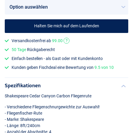
Halten Sie mich auf dem Laufenden
#7/8
Versandkostenfrei ab
99.00
?
50 Tage
Rückgaberecht
Einfach bestellen - als Gast oder mit Kundenkonto
Kunden geben Fischdeal eine Bewertung von
9.5 von 10
Spezifikationen
Shakespeare Cedar Canyon Carbon Fliegenrute
- Verschiedene Fliegenschnurgewichte zur Auswahl!
- Fliegenfischer-Rute
- Marke: Shakespeare
- Länge: 8ft/240cm
- Anzahl der Abschnitte: 4