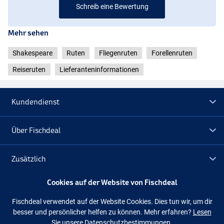
Schreib eine Bewertung
#7/8
Mehr sehen
Shakespeare
Ruten
Fliegenruten
Forellenruten
Reiseruten
Lieferanteninformationen
Kundendienst
Über Fischdeal
Zusätzlich
Cookies auf der Website von Fischdeal
Lagerräumung
Fischdeal verwendet auf der Website Cookies. Dies tun wir, um dir
#5/6
besser und persönlicher helfen zu können. Mehr erfahren?
Lesen
Folge uns
Facebook
Instagram
Sie unsere Datenschutzbestimmungen.