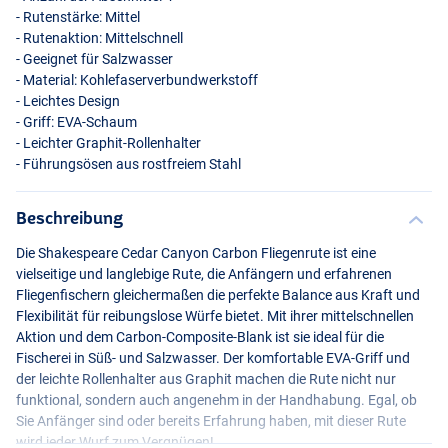
- Rutenstärke: Mittel
- Rutenaktion: Mittelschnell
- Geeignet für Salzwasser
- Material: Kohlefaserverbundwerkstoff
- Leichtes Design
- Griff:
EVA
-Schaum
- Leichter Graphit-Rollenhalter
- Führungsösen aus rostfreiem Stahl
Beschreibung
#5/6
Die Shakespeare Cedar Canyon Carbon Fliegenrute ist eine
vielseitige und langlebige Rute, die Anfängern und erfahrenen
Fliegenfischern gleichermaßen die perfekte Balance aus Kraft und
Flexibilität für reibungslose Würfe bietet. Mit ihrer mittelschnellen
Aktion und dem Carbon-Composite-Blank ist sie ideal für die
Fischerei in Süß- und Salzwasser. Der komfortable
EVA
-Griff und
der leichte Rollenhalter aus Graphit machen die Rute nicht nur
funktional, sondern auch angenehm in der Handhabung. Egal, ob
Sie Anfänger sind oder bereits Erfahrung haben, mit dieser Rute
wird jeder Wurf zum Vergnügen!