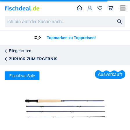
Home
Profil
War
Shakespeare Cedar Canyon Carbon Fliegenrute 8ft (4-teilig)
Ich
Katalogpreis
31.96
bin
39.99
auf
der
Topmarken zu Toppreisen!
Suche
nach…
Fliegenruten
ZURÜCK ZUM ERGEBNIS
Ausverkauft
Fischtival Sale