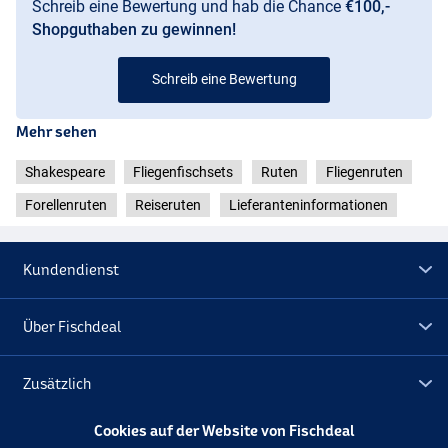
Schreib eine Bewertung und hab die Chance
€100,-
Shopguthaben zu gewinnen!
#5/6
Schreib eine Bewertung
Mehr sehen
Shakespeare
Fliegenfischsets
Ruten
Fliegenruten
Forellenruten
Reiseruten
Lieferanteninformationen
#5/6
Kundendienst
Über Fischdeal
Zusätzlich
Cookies auf der Website von Fischdeal
Lagerräumung