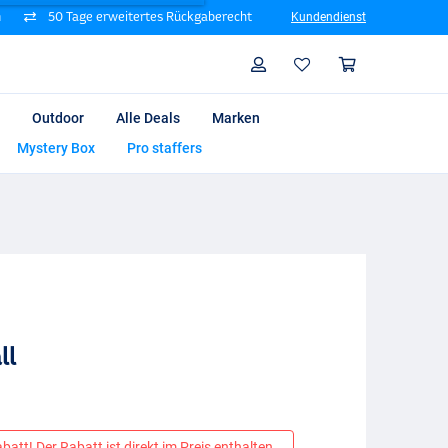
n
50 Tage erweitertes Rückgaberecht
Kundendienst
Suche
Profil
Warenk
Outdoor
Alle Deals
Marken
Mystery Box
Pro staffers
ll
att! Der Rabatt ist direkt im Preis enthalten.