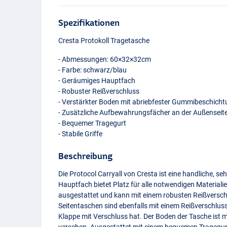
Spezifikationen
Cresta Protokoll Tragetasche
- Abmessungen: 60×32×32cm
- Farbe: schwarz/blau
- Geräumiges Hauptfach
- Robuster Reißverschluss
- Verstärkter Boden mit abriebfester Gummibeschich
- Zusätzliche Aufbewahrungsfächer an der Außenseit
- Bequemer Tragegurt
- Stabile Griffe
Beschreibung
Die Protocol Carryall von Cresta ist eine handliche, 
Hauptfach bietet Platz für alle notwendigen Materiali
ausgestattet und kann mit einem robusten Reißversch
Seitentaschen sind ebenfalls mit einem Reißverschlus
Klappe mit Verschluss hat. Der Boden der Tasche ist 
versehen. Ausgestattet mit einem bequemen Tragegurt