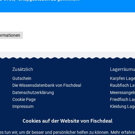
formationen
Zusätzlich
Lagerräum
Gutschein
Karpfen Lag
Die Wissensdatenbank von Fischdeal
Raubfisch L
Datenschutzerklärung
Meeresangel
Cookie Page
Friedfisch L
Impressum
Kleidung La
Geschenktipps
Cookies auf der Website von Fischdeal
Neue Angelausrüstung
Vorübergehend ausverkauftes Angelzubehör
es tun wir, um dir besser und persönlicher helfen zu können. Mehr erfahr