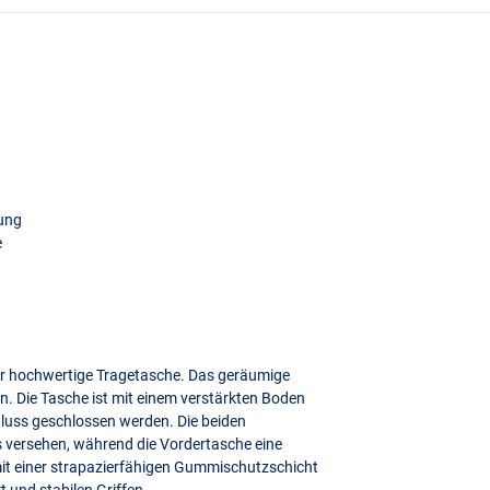
tung
e
sehr hochwertige Tragetasche. Das geräumige
en. Die Tasche ist mit einem verstärkten Boden
luss geschlossen werden. Die beiden
s versehen, während die Vordertasche eine
mit einer strapazierfähigen Gummischutzschicht
 und stabilen Griffen.