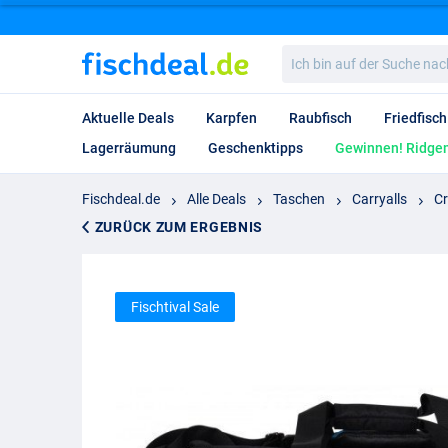
Ich
bin
auf
der
Aktuelle Deals
Karpfen
Raubfisch
Friedfisch
Suche
nach…
Lagerräumung
Geschenktipps
Gewinnen! Ridgem
Fischdeal.de
Alle Deals
Taschen
Carryalls
Cr
ZURÜCK ZUM ERGEBNIS
Fischtival Sale