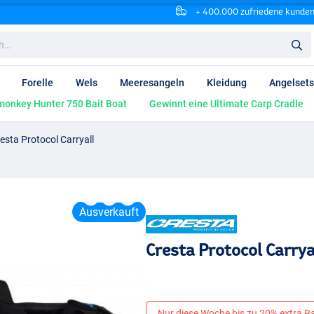
+ 400.000 zufriedene kunde
Forelle
Wels
Meeresangeln
Kleidung
Angelsets
onkey Hunter 750 Bait Boat
Gewinnt eine Ultimate Carp Cradle
esta Protocol Carryall
Ausverkauft
Cresta Protocol Carrya
Nur diese Woche bis zu 20% extra Rab