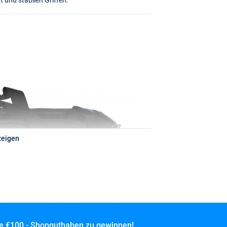
zeigen
ce
€100,- Shopguthaben zu gewinnen!