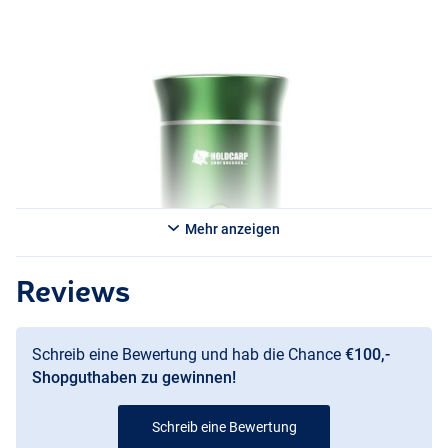
immer Ihren Lieblingsgeschmack wählen können. Zählen Sie auf
einen reichhaltigen, aromatischen Espresso mit einer dicken
Schaumschicht, wohin Ihr Abenteuer Sie auch führt!
Einfach zu transportieren in Kombination mit dem Holdcarp
EspressoGo Maker Travel Case (separat erhältlich).
Mehr anzeigen
Reviews
Schreib eine Bewertung und hab die Chance
€100,-
Shopguthaben zu gewinnen!
Schreib eine Bewertung