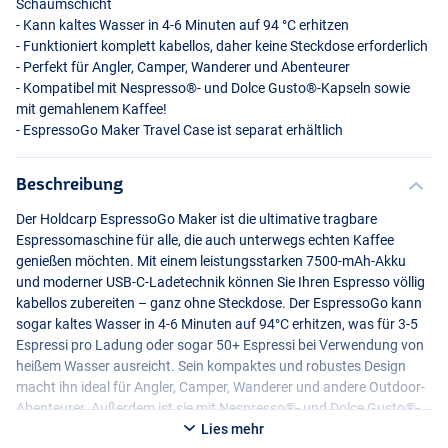
Schaumschicht
- Kann kaltes Wasser in 4-6 Minuten auf 94 °C erhitzen
- Funktioniert komplett kabellos, daher keine Steckdose erforderlich
- Perfekt für Angler, Camper, Wanderer und Abenteurer
- Kompatibel mit Nespresso®- und Dolce Gusto®-Kapseln sowie
mit gemahlenem Kaffee!
- EspressoGo Maker Travel Case ist separat erhältlich
Beschreibung
Der Holdcarp EspressoGo Maker ist die ultimative tragbare
Espressomaschine für alle, die auch unterwegs echten Kaffee
genießen möchten. Mit einem leistungsstarken 7500-mAh-Akku
und moderner
USB
-C-Ladetechnik können Sie Ihren Espresso völlig
kabellos zubereiten – ganz ohne Steckdose. Der EspressoGo kann
sogar kaltes Wasser in 4-6 Minuten auf 94°C erhitzen, was für 3-5
Espressi pro Ladung oder sogar 50+ Espressi bei Verwendung von
heißem Wasser ausreicht. Sein kompaktes und robustes Design
macht ihn ideal für Angler, Camper, Wanderer und andere Outdoor-
Abenteurer. Außerdem ist sie mit Nespresso®- und Dolce Gusto®-
Kapseln sowie mit gemahlenem Kaffee kompatibel, so dass Sie
Lies mehr