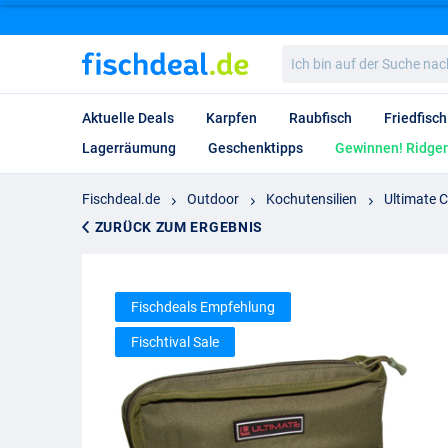
Ich
bin
auf
der
Aktuelle Deals
Karpfen
Raubfisch
Friedfisch
Suche
nach…
Lagerräumung
Geschenktipps
Gewinnen! Ridgem
Fischdeal.de
Outdoor
Kochutensilien
Ultimate C
ZURÜCK ZUM ERGEBNIS
Fischdeals Empfehlung
Fischtival Sale