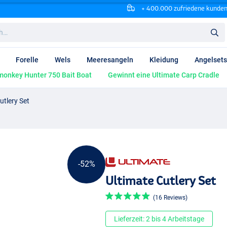
+ 400.000 zufriedene kunde
Forelle
Wels
Meeresangeln
Kleidung
Angelsets
onkey Hunter 750 Bait Boat
Gewinnt eine Ultimate Carp Cradle
utlery Set
-52%
Ultimate Cutlery Set
(16 Reviews)
Lieferzeit: 2 bis 4 Arbeitstage