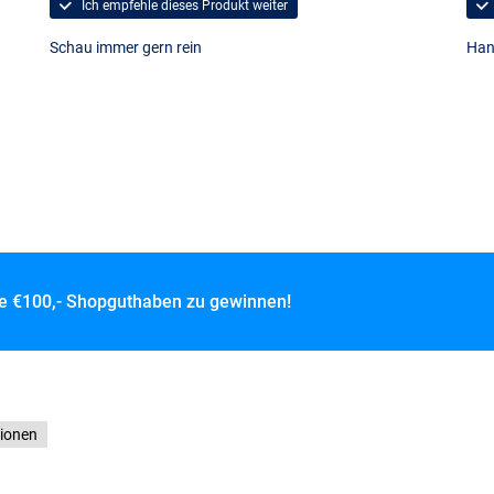
Ich empfehle dieses Produkt weiter
Schau immer gern rein
Han
ce
€100,- Shopguthaben zu gewinnen!
tionen