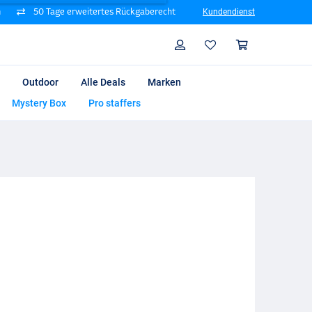
n
50 Tage erweitertes Rückgaberecht
Kundendienst
Suche
Profil
Warenk
Outdoor
Alle Deals
Marken
Mystery Box
Pro staffers