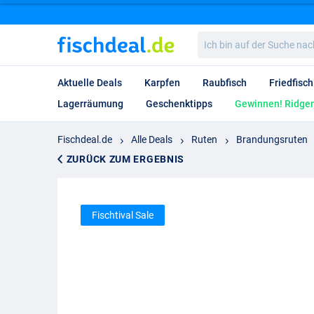
Ich
bin
auf
der
Aktuelle Deals
Karpfen
Raubfisch
Friedfisch
Suche
nach…
Lagerräumung
Geschenktipps
Gewinnen! Ridgem
Fischdeal.de
Alle Deals
Ruten
Brandungsruten
ZURÜCK ZUM ERGEBNIS
Fischtival Sale