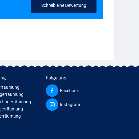
Schreib eine Bewertung
ung
Folge uns
erräumung
Facebook
agerräumung
n Lagerräumung
Instagram
agerräumung
gerräumung