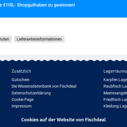
ce
€100,- Shopguthaben zu gewinnen!
ruten
Lieferanteninformationen
Zusätzlich
Lagerräum
Gutschein
Karpfen Lag
Die Wissensdatenbank von Fischdeal
Raubfisch L
Datenschutzerklärung
Meeresangel
Cookie Page
Friedfisch L
Impressum
Kleidung La
Geschenktipps
Cookies auf der Website von Fischdeal
Neue Angelausrüstung
Vorübergehend ausverkauftes Angelzubehör