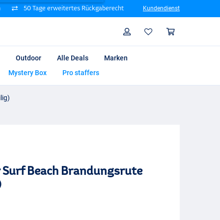
n
50 Tage erweitertes Rückgaberecht
Kundendienst
Suche
Profil
Warenk
Outdoor
Alle Deals
Marken
Mystery Box
Pro staffers
lig)
 Surf Beach Brandungsrute
)