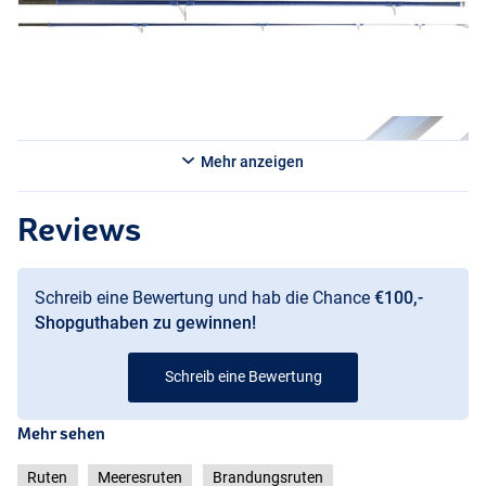
- Wurfgewicht: 125–300 g
- Gewicht: 675 g
- Teile: 3
Cinnetic Blue Line MN Power Surf Brandungsrute 4,50 m (125–300
g)
- Länge: 4,50 m
Mehr anzeigen
- Transportlänge: 157 cm
- Wurfgewicht: 125–300 g
- Gewicht: 750 g
Reviews
- Teile: 3
Schreib eine Bewertung und hab die Chance
€100,-
Shopguthaben zu gewinnen!
Schreib eine Bewertung
Mehr sehen
Ruten
Meeresruten
Brandungsruten