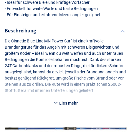
- Ideal für schwere Bleie und kräftige Vorfächer
- Entwickelt für weite Würfe und harte Bedingungen
- Für Einsteiger und erfahrene Meeresangler geeignet
Beschreibung
Die Cinnetic Blue Line MN Power Surf ist eine kraftvolle
Brandungsrute für das Angeln mit schweren Bleigewichten und
großem Köder – ideal, wenn du weit werfen und auch unter rauen
Bedingungen die Kontrolle behalten möchtest. Dank des starken
24T-Carbonblanks und der robusten Ringe, die für dickere Schnüre
ausgelegt sind, kannst du gezielt jenseits der Brandung angeln und
besitzt genügend Rückgrat, um große Fische vom Strand oder von
Steinen aus zu drillen. Die Rute wird in einem praktischen 2500D-
Stofffutteral mit internen Unterteilungen geliefert.
Du hast die Wahl zwischen folgenden Optionen:
Lies mehr
Cinnetic Blue Line MN Power Surf Brandungsrute 4,20 m (125–300
g)
- Länge: 4,20 m
- Transportlänge: 147 cm