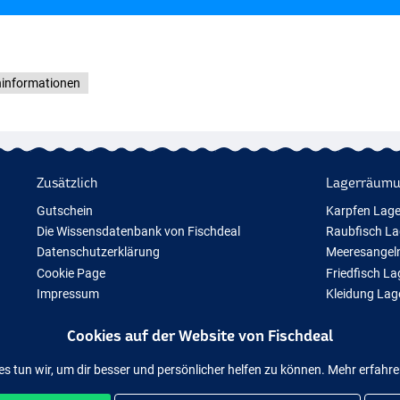
ninformationen
Zusätzlich
Lagerräum
Gutschein
Karpfen Lag
Die Wissensdatenbank von Fischdeal
Raubfisch L
Datenschutzerklärung
Meeresangel
Cookie Page
Friedfisch L
Impressum
Kleidung La
Geschenktipps
Cookies auf der Website von Fischdeal
Neue Angelausrüstung
Vorübergehend ausverkauftes Angelzubehör
es tun wir, um dir besser und persönlicher helfen zu können. Mehr erfahr