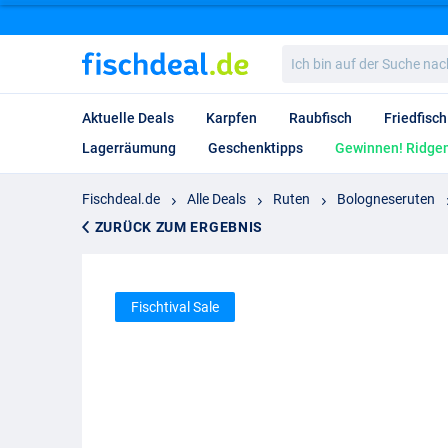
Ich
bin
auf
der
Aktuelle Deals
Karpfen
Raubfisch
Friedfisch
Suche
nach…
Lagerräumung
Geschenktipps
Gewinnen! Ridgem
Fischdeal.de
Alle Deals
Ruten
Bologneseruten
ZURÜCK ZUM ERGEBNIS
Fischtival Sale