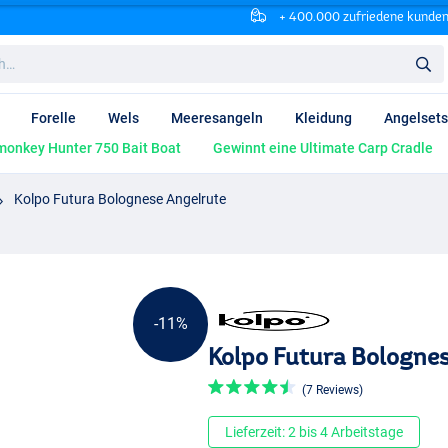
+ 400.000 zufriedene kunde
Forelle
Wels
Meeresangeln
Kleidung
Angelsets
onkey Hunter 750 Bait Boat
Gewinnt eine Ultimate Carp Cradle
Kolpo Futura Bolognese Angelrute
-11%
Kolpo Futura Bologne
(7 Reviews)
Lieferzeit: 2 bis 4 Arbeitstage