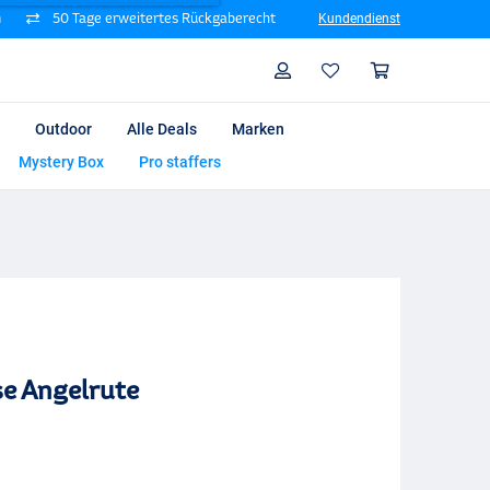
n
50 Tage erweitertes Rückgaberecht
Kundendienst
Suche
Profil
Warenk
Outdoor
Alle Deals
Marken
Mystery Box
Pro staffers
se Angelrute