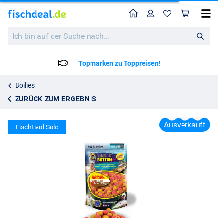
Home
Profil
War
Behr Trendex Bi-Color Boilies Scopex-Krill (250g)
Ich
Katalogpreis
2.80
bin
3.95
auf
der
Topmarken zu Toppreisen!
Suche
nach…
Boilies
ZURÜCK ZUM ERGEBNIS
Ausverkauft
Fischtival Sale