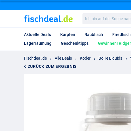
Ich
bin
auf
der
Aktuelle Deals
Karpfen
Raubfisch
Friedfisch
Suche
nach…
Lagerräumung
Geschenktipps
Gewinnen! Ridgem
Fischdeal.de
Alle Deals
Köder
Boilie Liquids
ZURÜCK ZUM ERGEBNIS