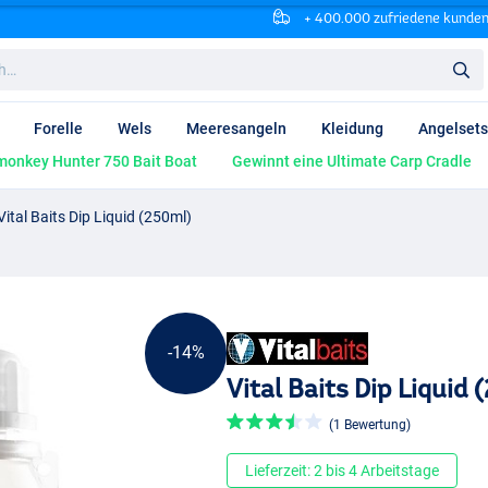
+ 400.000 zufriedene kunde
Forelle
Wels
Meeresangeln
Kleidung
Angelsets
onkey Hunter 750 Bait Boat
Gewinnt eine Ultimate Carp Cradle
Vital Baits Dip Liquid (250ml)
-14%
Vital Baits Dip Liquid
(1 Bewertung)
Lieferzeit: 2 bis 4 Arbeitstage