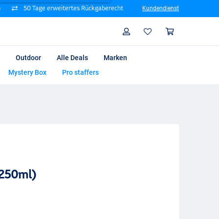
n
50 Tage erweitertes Rückgaberecht
Kundendienst
Suche
Profil
Warenk
Outdoor
Alle Deals
Marken
Mystery Box
Pro staffers
 (250ml)