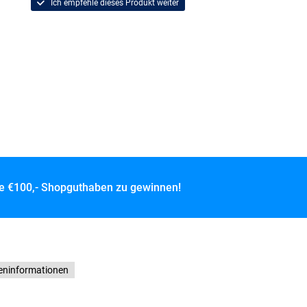
Ich empfehle dieses Produkt weiter
ce
€100,- Shopguthaben zu gewinnen!
teninformationen