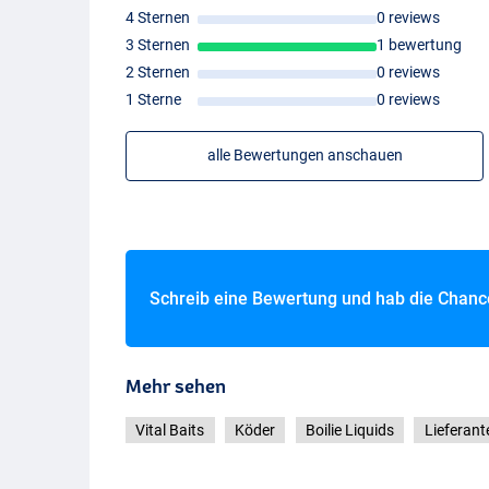
4 Sternen
0 reviews
3 Sternen
1 bewertung
2 Sternen
0 reviews
The Mojo
1 Sterne
0 reviews
alle Bewertungen anschauen
Calidum
Schreib eine Bewertung und hab die Chan
Mehr sehen
Vital Baits
Köder
Boilie Liquids
Lieferan