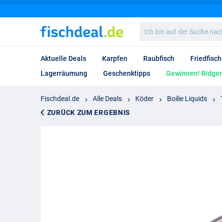
Ich
bin
auf
der
Aktuelle Deals
Karpfen
Raubfisch
Friedfisch
Suche
nach…
Lagerräumung
Geschenktipps
Gewinnen! Ridgem
Fischdeal.de
Alle Deals
Köder
Boilie Liquids
ZURÜCK ZUM ERGEBNIS