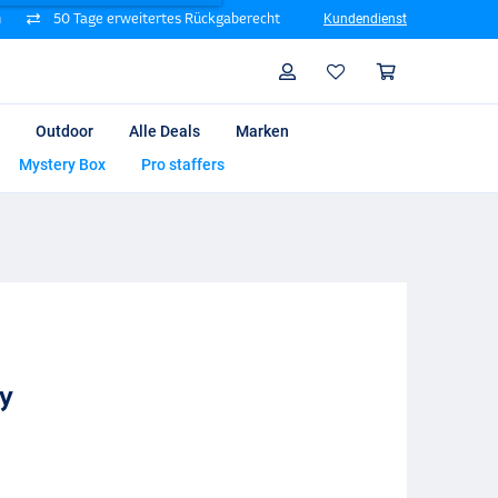
n
50 Tage erweitertes Rückgaberecht
Kundendienst
Suche
Profil
Warenk
Outdoor
Alle Deals
Marken
Mystery Box
Pro staffers
y