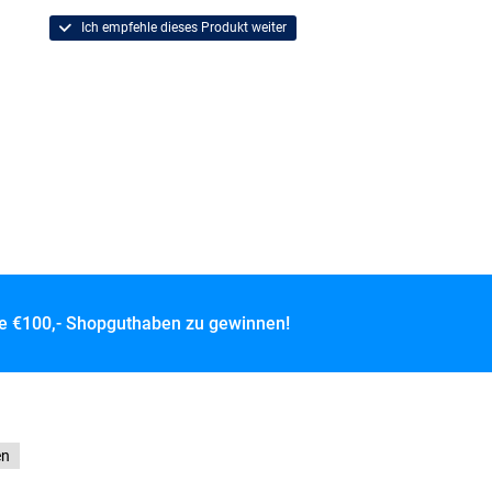
Ich empfehle dieses Produkt weiter
ce
€100,- Shopguthaben zu gewinnen!
en