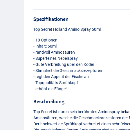
Spezifikationen
Top Secret Holland Amino Spray 50ml
- 10 Optionen
- Inhalt: 50ml
- randvoll Aminosäuren
- Superfeines Nebelspray
- Gute Verbreitung über den Köder
- Stimuliert die Geschmacksrezeptoren
- regt den Appetit der Fische an
- Topqualitäts-Sprühkopf
- erhöht die Fänge!
Beschreibung
Top Secret ist durch sein berühmtes Aminospray bekan
Aminosäuren, welche die Geschmacksrezeptoren der Fi
Der hochwertige Sprühkopf verbreitet einen sehr fein
Die verschiedenen Sorten Aminospray sind so zusamme