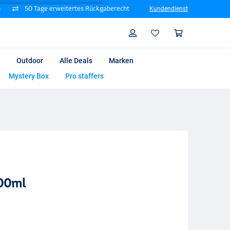
n
50 Tage erweitertes Rückgaberecht
Kundendienst
Suche
Profil
Warenk
Outdoor
Alle Deals
Marken
Mystery Box
Pro staffers
500ml