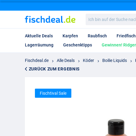
Ich
bin
auf
der
Aktuelle Deals
Karpfen
Raubfisch
Friedfisch
Suche
nach…
Lagerräumung
Geschenktipps
Gewinnen! Ridgem
Fischdeal.de
Alle Deals
Köder
Boilie Liquids
ZURÜCK ZUM ERGEBNIS
Fischtival Sale