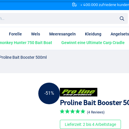
+ 400.000 zufriedene kunde
Forelle
Wels
Meeresangeln
Kleidung
Angelsets
onkey Hunter 750 Bait Boat
Gewinnt eine Ultimate Carp Cradle
Proline Bait Booster 500ml
-51%
Proline Bait Booster 
(4 Reviews)
Lieferzeit: 2 bis 4 Arbeitstage