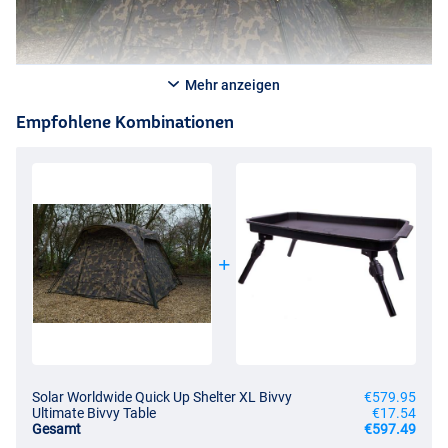
abgestimmt. Komplett geliefert mit Overwrap, Heringen und
Tragetasche ist das Quick Up XL eine zuverlässige und komfortable
Basis am Wasser – das ganze Jahr über.
Mehr anzeigen
Empfohlene Kombinationen
Solar Worldwide Quick Up Shelter XL Bivvy
€579.95
Ultimate Bivvy Table
€17.54
Gesamt
€597.49