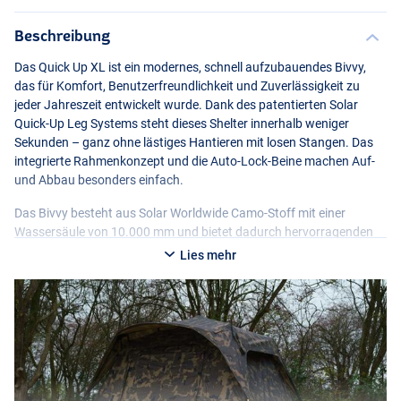
Beschreibung
Das Quick Up XL ist ein modernes, schnell aufzubauendes Bivvy,
das für Komfort, Benutzerfreundlichkeit und Zuverlässigkeit zu
jeder Jahreszeit entwickelt wurde. Dank des patentierten Solar
Quick-Up Leg Systems steht dieses Shelter innerhalb weniger
Sekunden – ganz ohne lästiges Hantieren mit losen Stangen. Das
integrierte Rahmenkonzept und die Auto-Lock-Beine machen Auf-
und Abbau besonders einfach.
Das Bivvy besteht aus Solar Worldwide Camo-Stoff mit einer
Wassersäule von 10.000 mm und bietet dadurch hervorragenden
Schutz vor Regen und Wind. Das Climate Control Roof Ventilation
Lies mehr
System in Kombination mit Belüftungen an Vorder-, Rückseite und
im Dach sorgt für optimale Luftzirkulation und minimiert
Kondensbildung.
Mit praktischen Details wie einer Vier-Wege-Reißverschluss-Tür,
Moskitonetz-Panels, einer herausnehmbaren Heavy-Duty-
Bodenplane und Klettverschluss-Rutenbändern ist dieses Bivvy
vollständig auf die Bedürfnisse des modernen Karpfenanglers