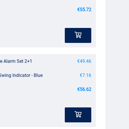
€55.72
ite Alarm Set 2+1
€49.46
Swing Indicator - Blue
€7.16
€56.62