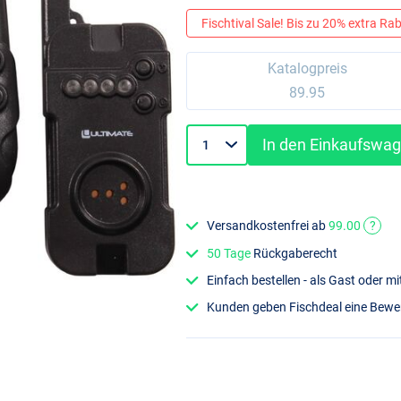
Fischtival Sale! Bis zu 20% extra Raba
Katalogpreis
89.95
In den Einkaufswa
Versandkostenfrei ab
99.00
?
50 Tage
Rückgaberecht
Einfach bestellen - als Gast oder 
Kunden geben Fischdeal eine Bew