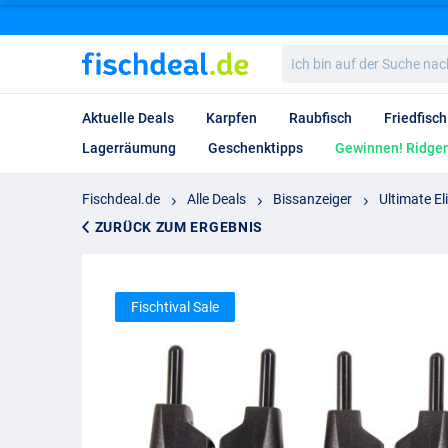
Ich
bin
auf
der
Aktuelle Deals
Karpfen
Raubfisch
Friedfisch
Suche
nach…
Lagerräumung
Geschenktipps
Gewinnen! Ridgem
Fischdeal.de
Alle Deals
Bissanzeiger
Ultimate El
ZURÜCK ZUM ERGEBNIS
Fischtival Sale