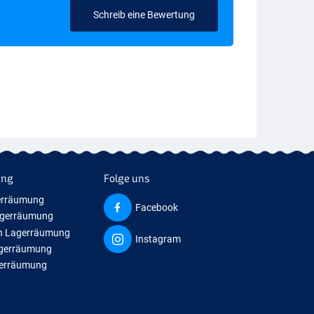
Schreib eine Bewertung
ung
Folge uns
erräumung
Facebook
agerräumung
n Lagerräumung
Instagram
agerräumung
gerräumung