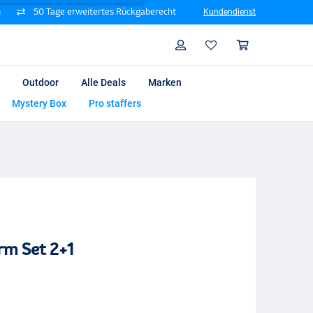
n
50 Tage erweitertes Rückgaberecht
Kundendienst
Suche
Profil
Warenk
Outdoor
Alle Deals
Marken
Mystery Box
Pro staffers
arm Set 2+1