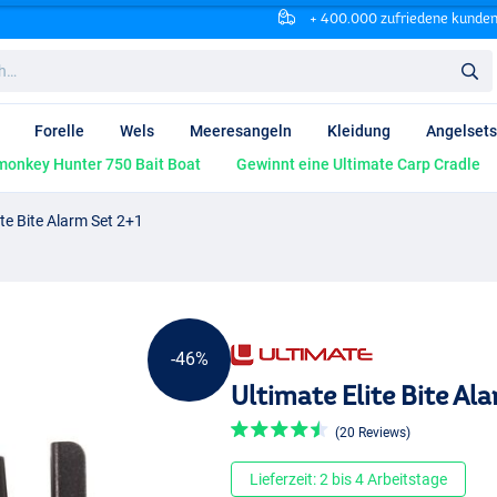
+ 400.000 zufriedene kunde
Forelle
Wels
Meeresangeln
Kleidung
Angelsets
onkey Hunter 750 Bait Boat
Gewinnt eine Ultimate Carp Cradle
ite Bite Alarm Set 2+1
-46%
Ultimate Elite Bite Al
(20 Reviews)
Lieferzeit: 2 bis 4 Arbeitstage