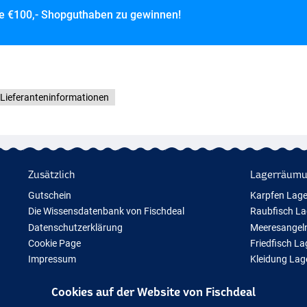
ce
€100,- Shopguthaben zu gewinnen!
Lieferanteninformationen
Zusätzlich
Lagerräum
Gutschein
Karpfen Lag
Die Wissensdatenbank von Fischdeal
Raubfisch L
Datenschutzerklärung
Meeresangel
Cookie Page
Friedfisch L
Impressum
Kleidung La
Geschenktipps
Cookies auf der Website von Fischdeal
Neue Angelausrüstung