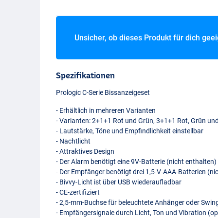
Unsicher, ob dieses Produkt für dich gee
Spezifikationen
Prologic C-Serie Bissanzeigeset
- Erhältlich in mehreren Varianten
- Varianten: 2+1+1 Rot und Grün, 3+1+1 Rot, Grün un
- Lautstärke, Töne und Empfindlichkeit einstellbar
- Nachtlicht
- Attraktives Design
- Der Alarm benötigt eine 9V-Batterie (nicht enthalten)
- Der Empfänger benötigt drei 1,5-V-
AAA
-Batterien (n
- Bivvy-Licht ist über
USB
wiederaufladbar
- CE-zertifiziert
- 2,5-mm-Buchse für beleuchtete Anhänger oder Swin
Prologic C-Series Bissanzeigeset 3
- Empfängersignale durch Licht, Ton und Vibration (op