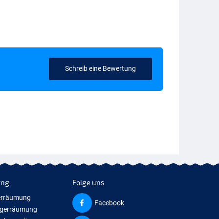
Schreib eine Bewertung
ung
Folge uns
erräumung
Facebook
agerräumung