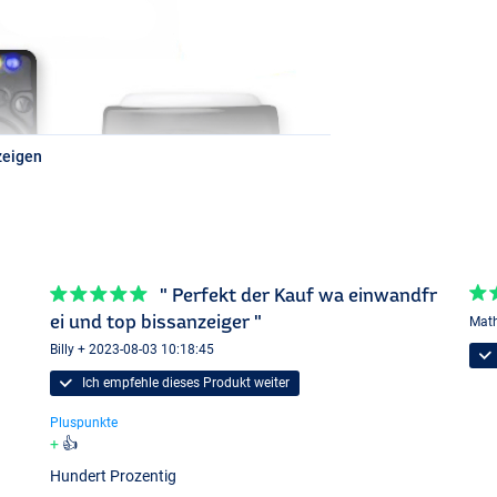
zeigen
ellow
" Perfekt der Kauf wa einwandfr
ei und top bissanzeiger "
Math
Billy + 2023-08-03 10:18:45
Ich empfehle dieses Produkt weiter
Pluspunkte
👍
Hundert Prozentig