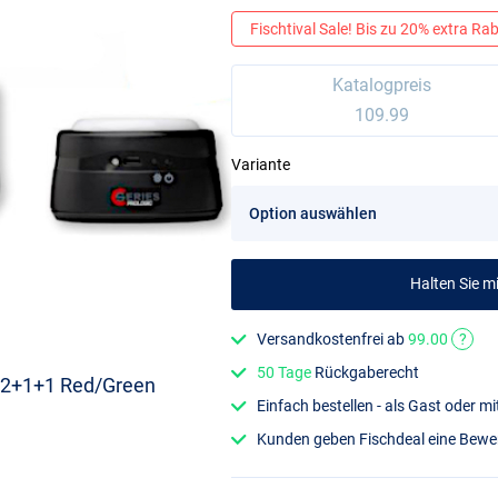
Fischtival Sale! Bis zu 20% extra Raba
Katalogpreis
109.99
Variante
Halten Sie 
Versandkostenfrei ab
99.00
?
50 Tage
Rückgaberecht
t 2+1+1 Red/Green
Einfach bestellen - als Gast oder 
Kunden geben Fischdeal eine Bew