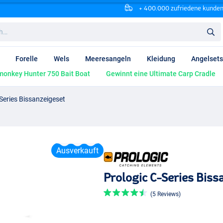
+ 400.000 zufriedene kunde
Forelle
Wels
Meeresangeln
Kleidung
Angelsets
onkey Hunter 750 Bait Boat
Gewinnt eine Ultimate Carp Cradle
Series Bissanzeigeset
Ausverkauft
Prologic C-Series Biss
(5 Reviews)