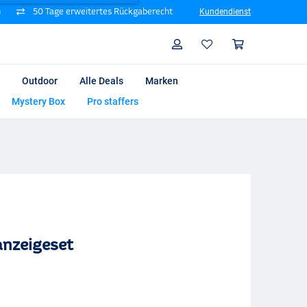
n
50 Tage erweitertes Rückgaberecht
Kundendienst
Suche
Profil
Warenk
Outdoor
Alle Deals
Marken
Mystery Box
Pro staffers
anzeigeset