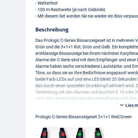
- Wetterfest
- 100 m Reichweite (je nach Gelände)
- Mit diesem Set werden Sie nie wieder ein Biss verpas
Beschreibung
Das Prologic C-Series Bissanzeigeset ist in mehreren 
Grün und die 3+1+1 Rot, Grün und Gelb. Ein komplettes 
erstklassige Bissanzeige bei Ihrem nächsten Karpfen
Alarme der C-Serie sind mit dem Empfänger und einer 
Alarme haben sechs verschiedene Lautstärke- und Emp
Töne, so dass sie an Ihre Bedürfnisse angepasst werd
beide Farb-LEDs auf und eine
LED
blinkt 20 Sekunden 
das durch einen speziellen Druckknopf aktiviert wird. D
Verbindung mit den Alarmen und leuchtet 5, 10 oder 2
wird. Die Leuchte kann mit dem Metallhaken oder den
Metallscheibe aufgehängt werden. Dieses Set darf bei
Lies 
Prologic C-Series Bissanzeigeset 2+1+1 Red/Green