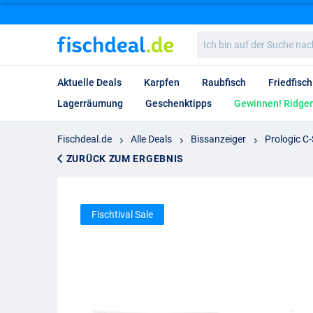
Ich
bin
auf
der
Aktuelle Deals
Karpfen
Raubfisch
Friedfisch
Suche
nach…
Lagerräumung
Geschenktipps
Gewinnen! Ridgem
Fischdeal.de
Alle Deals
Bissanzeiger
Prologic C-
ZURÜCK ZUM ERGEBNIS
Fischtival Sale