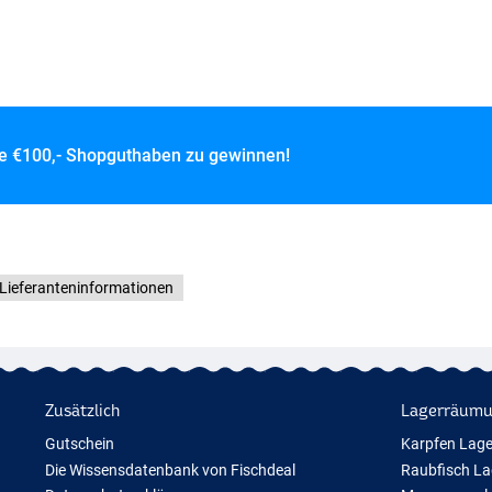
ce
€100,- Shopguthaben zu gewinnen!
Lieferanteninformationen
Zusätzlich
Lagerräum
Gutschein
Karpfen Lag
Die Wissensdatenbank von Fischdeal
Raubfisch L