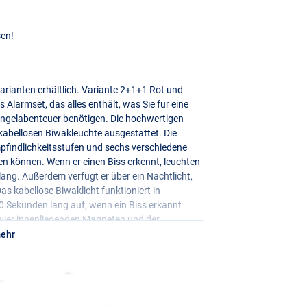
sen!
Varianten erhältlich. Variante 2+1+1 Rot und
Alarmset, das alles enthält, was Sie für eine
angelabenteuer benötigen. Die hochwertigen
kabellosen Biwakleuchte ausgestattet. Die
findlichkeitsstufen und sechs verschiedene
en können. Wenn er einen Biss erkennt, leuchten
lang. Außerdem verfügt er über ein Nachtlicht,
as kabellose Biwaklicht funktioniert in
0 Sekunden lang auf, wenn ein Biss erkannt
 vier innenliegenden Magneten und der
m Karpfenangeln nicht fehlen!
mehr