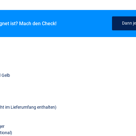
ignet ist? Mach den Check!
Dann je
d Gelb
icht im Lieferumfang enthalten)
ger
+1+1 Red/Green/Yellow
tional)