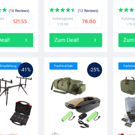
(16 Reviews)
(12 Reviews)
eis
Katalogpreis
Katalog
121.55
78.80
119.95
179.
eal!
Zum Deal!
Zum 
s Empfehlung
Fischtival Sale
Fischtiva
-41%
-25%