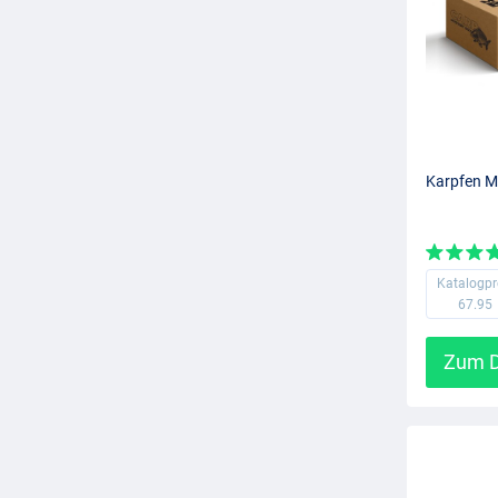
Karpfen M
Katalogpr
67.95
Zum D