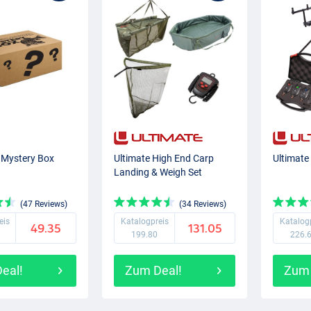
 Mystery Box
Ultimate High End Carp
Ultimate
Landing & Weigh Set
(47 Reviews)
(34 Reviews)
eis
Katalogpreis
Katalog
49.35
131.05
199.80
226.
eal!
Zum Deal!
Zum 