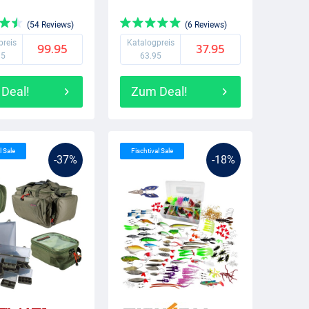
(54 Reviews)
(6 Reviews)
preis
Katalogpreis
99.95
37.95
95
63.95
Deal!
Zum Deal!
l Sale
Fischtival Sale
-37%
-18%