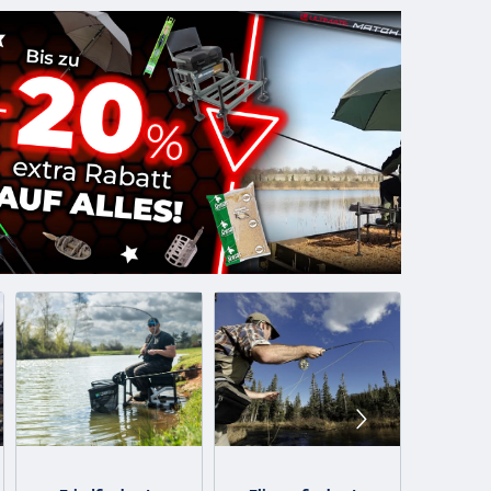
, der benötigten Schnur und etwas Angelzubehör besteht.
mit Kleinmaterial oder gar Köder.
n sich sicher sein, dass man sich auf das Set verlassen
n Karpfenrollen, einem
Rodpod
, Bissanzeiger und oft sogar
tellt. Diese haben jahrelange Erfahrung, kennen die