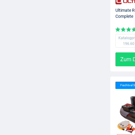
Ultimate 
Complete
Katalogpr
196.60
Zum D
Fischtival S