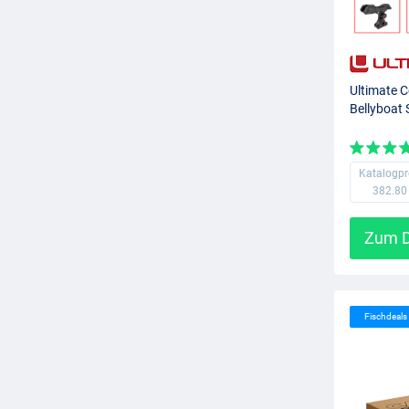
Ultimate
Bellyboat 
Katalogpr
382.80
Zum D
Fischdeal