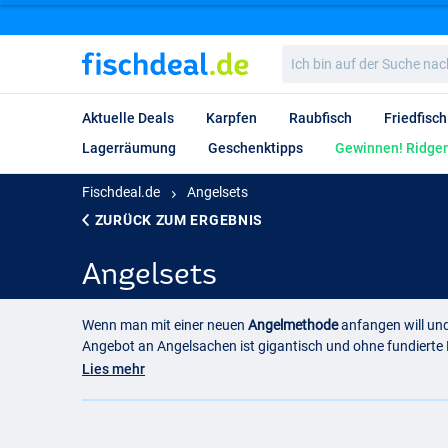
Ich
bin
auf
der
Aktuelle Deals
Karpfen
Raubfisch
Friedfisch
Suche
nach…
Lagerräumung
Geschenktipps
Gewinnen! Ridgem
Fischdeal.de
Angelsets
ZURÜCK ZUM ERGEBNIS
Angelsets
Wenn man mit einer neuen
Angelmethode
anfangen will und
Angebot an Angelsachen ist gigantisch und ohne fundierte 
ist es eine große Hilfestellung wenn man fertige Angelset
Lies mehr
selber etwas Erfahrung gesammelt hat kann man gezielt da
Euros investieren zu müssen.