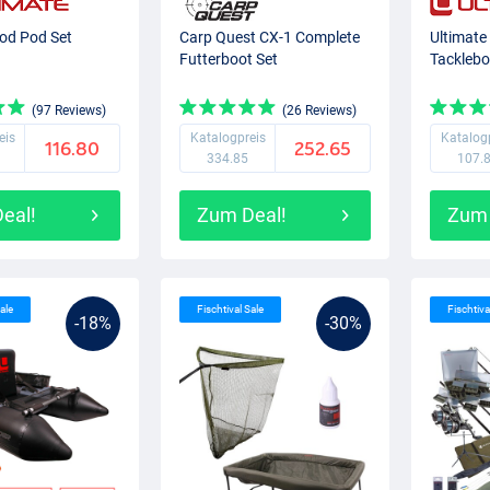
Rod Pod Set
Carp Quest CX-1 Complete
Ultimate
Futterboot Set
Tacklebo
(97 Reviews)
(26 Reviews)
eis
Katalogpreis
Katalog
116.80
252.65
334.85
107.
eal!
Zum Deal!
Zum 
ale
Fischtival Sale
Fischtiva
-18%
-30%