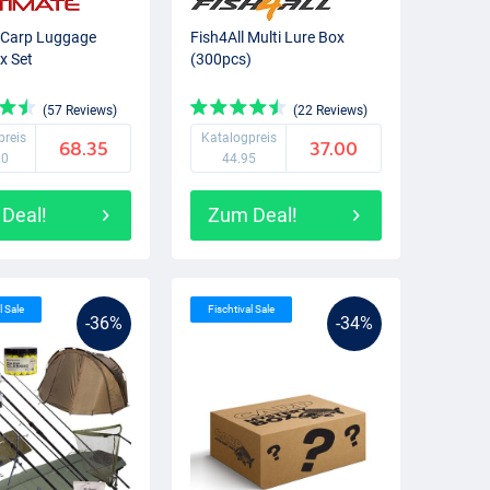
 Carp Luggage
Fish4All Multi Lure Box
x Set
(300pcs)
(57 Reviews)
(22 Reviews)
preis
Katalogpreis
68.35
37.00
80
44.95
Deal!
Zum Deal!
l Sale
Fischtival Sale
-36%
-34%