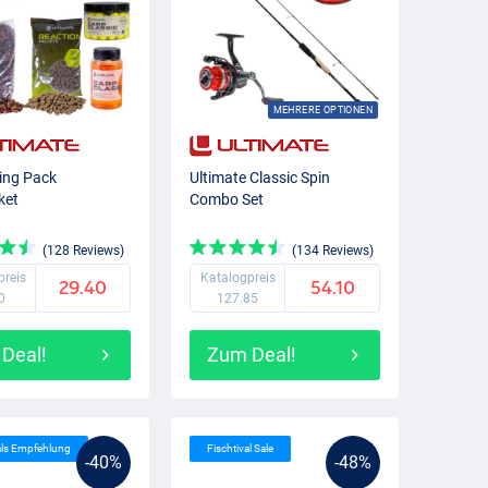
MEHRERE OPTIONEN
ing Pack
Ultimate Classic Spin
ket
Combo Set
(128 Reviews)
(134 Reviews)
preis
Katalogpreis
29.40
54.10
0
127.85
Deal!
Zum Deal!
als Empfehlung
Fischtival Sale
-40%
-48%