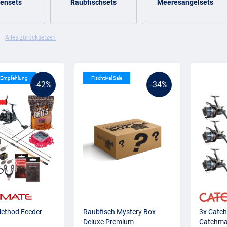
fensets
Raubfischsets
Meeresangelsets
Alles zurücksetzen
s Empfehlung
Fischtival Sale
-42%
-34%
Method Feeder
Raubfisch Mystery Box
3x Catch
Deluxe Premium
Catchma