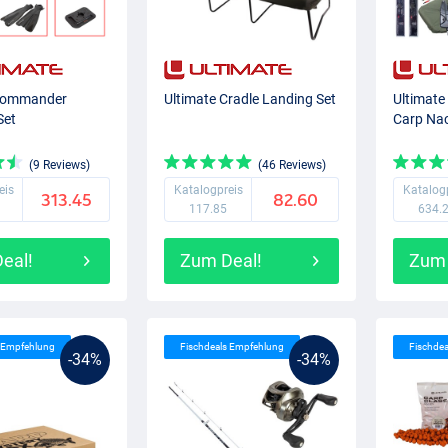
 Commander
Ultimate Cradle Landing Set
Ultimat
Set
Carp Nac
(9 Reviews)
(46 Reviews)
eis
Katalogpreis
Katalog
313.45
82.60
117.85
634.
eal!
Zum Deal!
Zum 
s Empfehlung
Fischdeals Empfehlung
Fischde
-34%
-34%