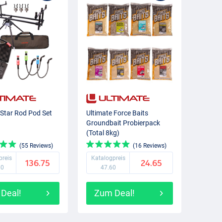
 Star Rod Pod Set
Ultimate Force Baits
Groundbait Probierpack
(Total 8kg)
(55 Reviews)
(16 Reviews)
preis
Katalogpreis
136.75
24.65
60
47.60
Deal!
Zum Deal!