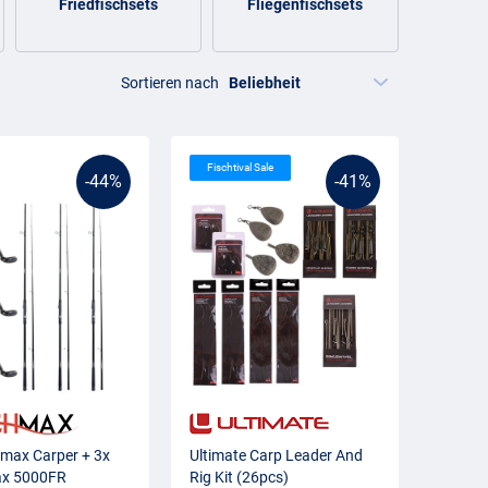
Friedfischsets
Fliegenfischsets
For
Sortieren nach
Fischtival Sale
-44%
-41%
max Carper + 3x
Ultimate Carp Leader And
x 5000FR
Rig Kit (26pcs)