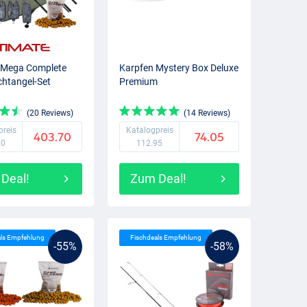
e Mega Complete
Karpfen Mystery Box Deluxe
htangel-Set
Premium
(20 Reviews)
(14 Reviews)
preis
Katalogpreis
403.70
74.05
20
112.95
Deal!
Zum Deal!
als Empfehlung
Fischdeals Empfehlung
-55%
-58%