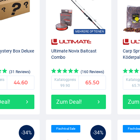
MEHRERE OPTIONEN
ystery Box Deluxe
Ultimate Novix Baitcast
Carp Spr
Combo
Köderpa
(31 Reviews)
(160 Reviews)
eis
Katalogpreis
Katalog
44.60
65.50
99.90
65.7
eal!
Zum Deal!
Zum 
Fischtival Sale
Fischde
-34%
-34%