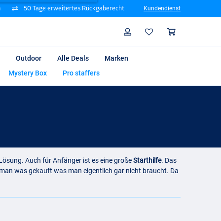
n
50 Tage erweitertes Rückgaberecht
Kundendienst
Suche
Profil
Warenk
Outdoor
Alle Deals
Marken
Mystery Box
Pro staffers
 Lösung. Auch für Anfänger ist es eine große
Starthilfe
. Das
 man was gekauft was man eigentlich gar nicht braucht. Da
indet sich alles was man zum Anfang benötigt und wenn man
 Angelmethoden auszuprobieren ohne direkt Hunderte von