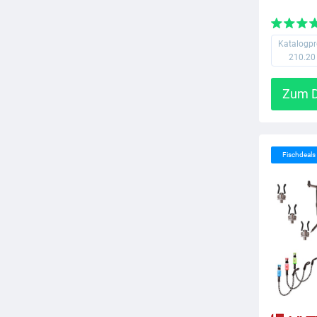
Katalogpr
210.20
Zum D
Fischdeal