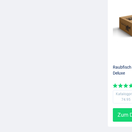
Raubfisch
Deluxe
Katalogpr
74.95
Zum D