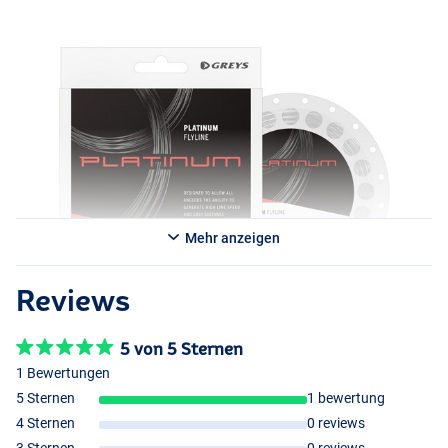
geschweißte Schlaufe für eine einfache Vorfachbefestigung
aufweist.
Auswahl an Größen/Haftma.
Mehr anzeigen
Reviews
5 von 5 Sternen
1 Bewertungen
5 Sternen
1 bewertung
4 Sternen
0 reviews