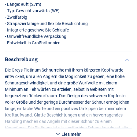
- Länge: 90ft (27m)
- Typ: Gewicht vorwärts (WF)
- Zweifarbig
- Strapazierfähige und flexible Beschichtung
- Integrierte geschweißte Schlaufe
- Umweltfreundliche Verpackung
- Entwickelt in Großbritannien
Beschreibung
Die Greys Platinum Schnurreihe mit ihrem kürzeren Kopf wurde
entwickelt, um allen Anglern die Möglichkeit zu geben, eine hohe
Schnurgeschwindigkeit und eine große Wurfweite mit einem
Minimum an Fehlwürfen zu erzielen, selbst in Gebieten mit
begrenztem Rückwurfraum. Das Design des schweren Kopfes in
voller Größe und der geringe Durchmesser der Schnur ermöglichen
lange, einfache Würfe und ein positives Umkippen bei minimalem
Kraftaufwand. Glatte Beschichtungen und ein hervorragendes
Handling machen das Angeln mit dieser Schnur zu einem
Vergnügen. Die Platinum ist als zweifarbige Schnur konzipiert, die
den optimalen Wurfpunkt anzeigt und eine schlanke, saubere,
Lies mehr