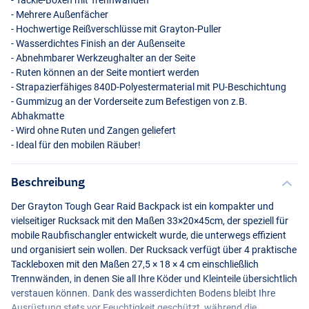
- Tackle-Boxen mit Trennwänden
- Mehrere Außenfächer
- Hochwertige Reißverschlüsse mit Grayton-Puller
- Wasserdichtes Finish an der Außenseite
- Abnehmbarer Werkzeughalter an der Seite
- Ruten können an der Seite montiert werden
- Strapazierfähiges 840D-Polyestermaterial mit PU-Beschichtung
- Gummizug an der Vorderseite zum Befestigen von z.B.
Abhakmatte
- Wird ohne Ruten und Zangen geliefert
- Ideal für den mobilen Räuber!
Beschreibung
Der Grayton Tough Gear Raid Backpack ist ein kompakter und
vielseitiger Rucksack mit den Maßen 33×20×45cm, der speziell für
mobile Raubfischangler entwickelt wurde, die unterwegs effizient
und organisiert sein wollen. Der Rucksack verfügt über 4 praktische
Tackleboxen mit den Maßen 27,5 × 18 × 4 cm einschließlich
Trennwänden, in denen Sie all Ihre Köder und Kleinteile übersichtlich
verstauen können. Dank des wasserdichten Bodens bleibt Ihre
Ausrüstung stets vor Feuchtigkeit geschützt, während die