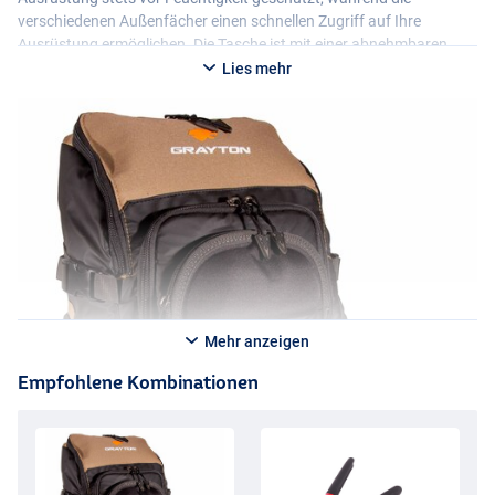
verschiedenen Außenfächer einen schnellen Zugriff auf Ihre
Ausrüstung ermöglichen. Die Tasche ist mit einer abnehmbaren
Werkzeughalterung an der Seite, einer Rutenbefestigung an den
Lies mehr
Seiten und einem Gummiband an der Vorderseite ausgestattet, um
z. B. eine Abhakmatte leicht transportieren zu können. Damit ist
dieser Raid Backpack unverzichtbar für jeden Raubfischangler, der
leicht, praktisch und organisiert angeln möchte!
Mehr anzeigen
Empfohlene Kombinationen