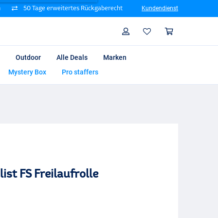
n
50 Tage erweitertes Rückgaberecht
Kundendienst
Suche
Profil
Warenk
Outdoor
Alle Deals
Marken
Mystery Box
Pro staffers
ist FS Freilaufrolle