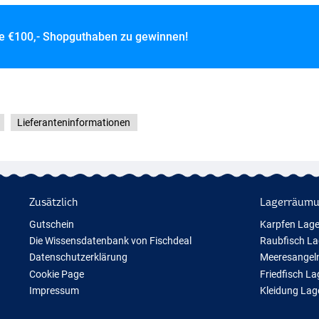
ce
€100,- Shopguthaben zu gewinnen!
Lieferanteninformationen
Zusätzlich
Lagerräum
Gutschein
Karpfen Lag
Die Wissensdatenbank von Fischdeal
Raubfisch L
Datenschutzerklärung
Meeresangel
Cookie Page
Friedfisch L
Impressum
Kleidung La
Geschenktipps