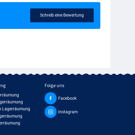
Schreib eine Bewertung
ung
Folge uns
erräumung
Facebook
agerräumung
n Lagerräumung
Instagram
agerräumung
gerräumung