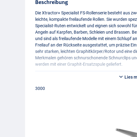
Beschreibung
Die Xtractor+ Specialist FS-Rollenserie besteht aus z
leichte, kompakte freilaufende Rollen. Sie wurden spe
Specialist-Ruten entwickelt und eignen sich sowohl fü
Angeln auf Karpfen, Barben, Schleien und Brassen. Be
und sind als freilaufende Modelle mit einem Schlupf 
Freilauf an der Rückseite ausgestattet, um präzise Ei
sehr starken, leichten Graphitkörper/Rotor und eine d
Merkmalen gehören schnurschonende Schnurclips und
werden mit einer Graphit-Ersatzspule geliefert.
Sie haben die Wahl zwischen:
Lies 
Sonik Xtractor+ Specialist FS 3000
3000
- Größe: 3000
- Gewicht: 311g
- Spulenkapazität (mm/m): 0,25/205, 0,28/160
- Kapazität der tiefen Spule (mm/m): 0,25/245, 0,28/
Sonik Xtractor+ Spezialist FS 4000
- Format: 4000
- Gewicht: 322g