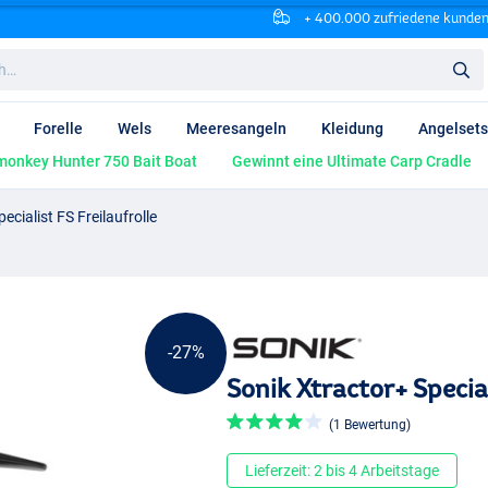
+ 400.000 zufriedene kunde
Forelle
Wels
Meeresangeln
Kleidung
Angelsets
onkey Hunter 750 Bait Boat
Gewinnt eine Ultimate Carp Cradle
ecialist FS Freilaufrolle
-27%
Sonik Xtractor+ Special
(1 Bewertung)
Lieferzeit: 2 bis 4 Arbeitstage