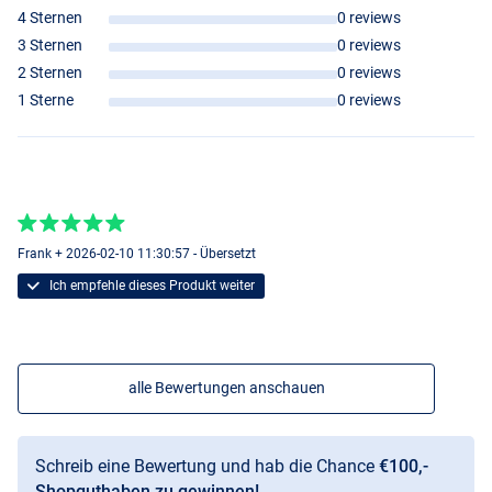
- Kugellager: 6+1
4 Sternen
0 reviews
- Zugkraft: 6.8kg
3 Sternen
0 reviews
- Übersetzungsverhältnis: 4.7:1
2 Sternen
0 reviews
- Schnureinzug: 96cm
- Schnurkapazität: 310m/0.46mm
1 Sterne
0 reviews
Frank + 2026-02-10 11:30:57 - Übersetzt
Ich empfehle dieses Produkt weiter
alle Bewertungen anschauen
Schreib eine Bewertung und hab die Chance
€100,-
Shopguthaben zu gewinnen!