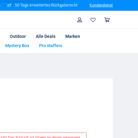
n
50 Tage erweitertes Rückgaberecht
Kundendienst
Suche
Profil
Warenk
Outdoor
Alle Deals
Marken
Mystery Box
Pro staffers
tt! Der Rabatt ist direkt im Preis integriert.