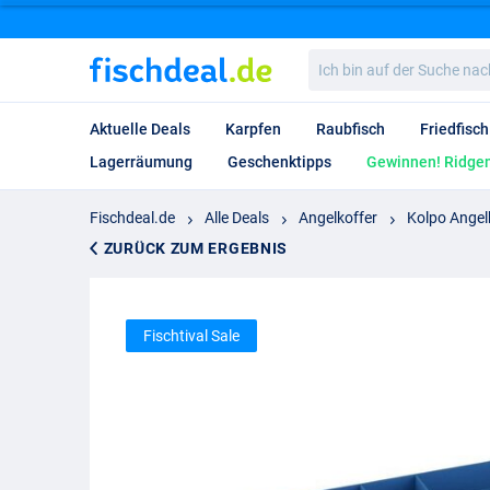
Ich
bin
auf
der
Aktuelle Deals
Karpfen
Raubfisch
Friedfisch
Suche
nach…
Lagerräumung
Geschenktipps
Gewinnen! Ridgem
Fischdeal.de
Alle Deals
Angelkoffer
Kolpo Angel
ZURÜCK ZUM ERGEBNIS
Fischtival Sale