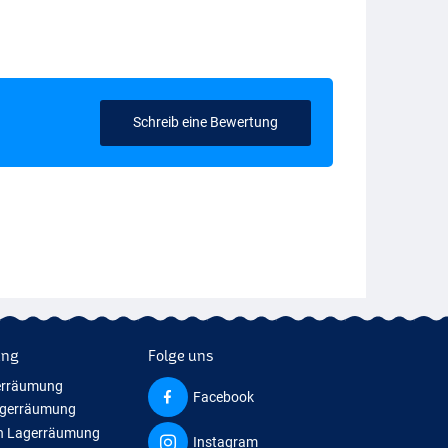
Schreib eine Bewertung
ung
Folge uns
erräumung
Facebook
agerräumung
n Lagerräumung
Instagram