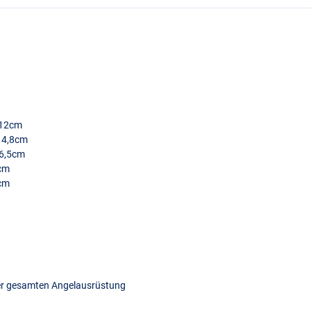
× 12cm
 14,8cm
16,5cm
7cm
3cm
rer gesamten Angelausrüstung