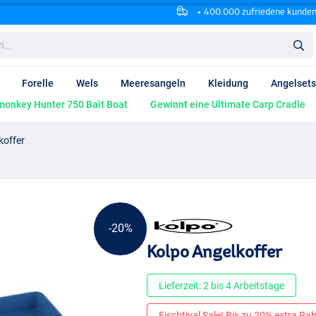
+ 400.000 zufriedene kunde
Forelle
Wels
Meeresangeln
Kleidung
Angelsets
onkey Hunter 750 Bait Boat
Gewinnt eine Ultimate Carp Cradle
koffer
-20%
Kolpo Angelkoffer
Lieferzeit: 2 bis 4 Arbeitstage
Fischtival Sale! Bis zu 20% extra Raba