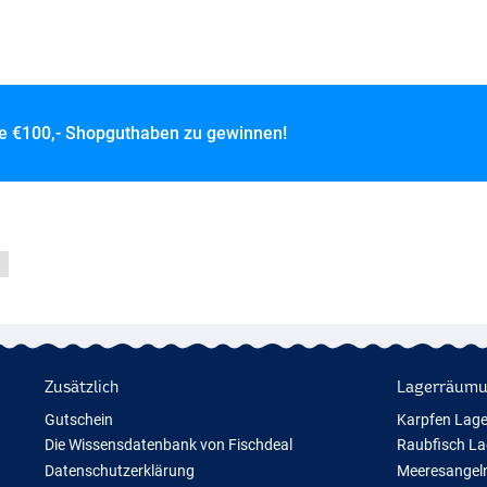
ce
€100,- Shopguthaben zu gewinnen!
Zusätzlich
Lagerräum
Gutschein
Karpfen Lag
Die Wissensdatenbank von Fischdeal
Raubfisch L
Datenschutzerklärung
Meeresangel