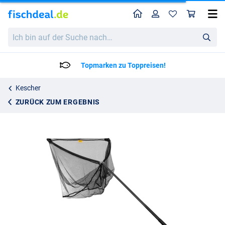
Home
Profil
War
Fencl Carp Classic Gummierter Karpfenkescher 42" Mit 200cm Sieel + Hülle
Ich
222.95
bin
auf
der
Lieferzeit: 2 bis 4 Arbeitstage
Suche
nach…
Kescher
ZURÜCK ZUM ERGEBNIS