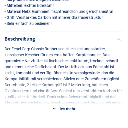
- Mittelteil: leichter Edelstahl
- Material Netz: Gummiert, fischfreundlich und geruchsneutral
- Griff: Verstärktes Carbon mit innerer Glasfaserstruktur
- Sehr einfach zu bedienen!
Beschreibung
Der Fencl Carp Classic Rubberised ist ein leistungsstarker,
klassischer Kescher für den ernsthaften Karpfenangler. Das
gummierte Netzfutter ist fischsicher, hakt kaum, trocknet schnell
und nimmt keine Gerüche auf. Der Mittelblock aus Edelstahl ist
leicht, kompakt und verfügt über ein Universalgewinde, das die
Kompatibilität mit verschiedenen Stielen oder Zubehör ermöglicht.
Der robuste, 2-teilige Karbongriff ist 2 Meter lang, hat einen
Glasfaserkern und eine äußere Schicht aus verstärktem Karbon für
zusätzliche Haltbarkeit. Dank seiner Schwimmfähigkeit und der
Magnetfunktion ist dieser Kescher sowohl vom Ufer als auch vom
Boot aus sehr praktisch. Ein traditionell anmutender, aber
Lies mehr
technisch hochwertiger Karpfenkescher, der Solidität und Stil
perfekt verbindet.