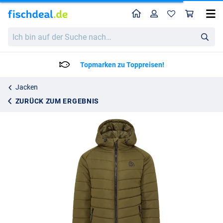
Home
Profil
War
Trakker CR Thermojacke
Katalogpreis
Ich
93.95
bin
94.95
auf
der
Topmarken zu Toppreisen!
Suche
nach…
Jacken
ZURÜCK ZUM ERGEBNIS