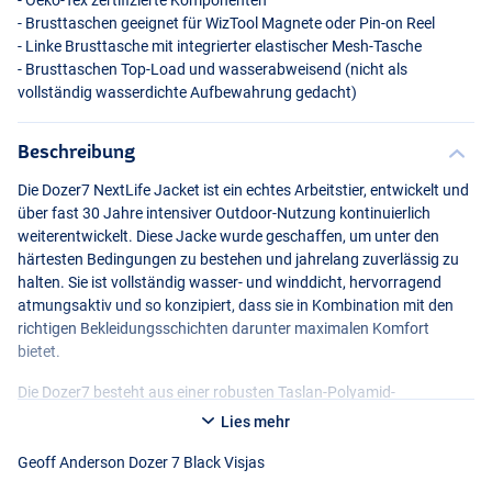
- Oeko-Tex zertifizierte Komponenten
- Brusttaschen geeignet für WizTool Magnete oder Pin-on Reel
- Linke Brusttasche mit integrierter elastischer Mesh-Tasche
- Brusttaschen Top-Load und wasserabweisend (nicht als
vollständig wasserdichte Aufbewahrung gedacht)
Beschreibung
Die Dozer7 NextLife Jacket ist ein echtes Arbeitstier, entwickelt und
über fast 30 Jahre intensiver Outdoor-Nutzung kontinuierlich
weiterentwickelt. Diese Jacke wurde geschaffen, um unter den
härtesten Bedingungen zu bestehen und jahrelang zuverlässig zu
halten. Sie ist vollständig wasser- und winddicht, hervorragend
atmungsaktiv und so konzipiert, dass sie in Kombination mit den
richtigen Bekleidungsschichten darunter maximalen Komfort
bietet.
Die Dozer7 besteht aus einer robusten Taslan-Polyamid-
Außenschale mit einer wasserdichten und atmungsaktiven
Lies mehr
Membran, ergänzt durch eine langlebige
DWR
-Behandlung, sodass
Wasser direkt abperlt. Auf der Innenseite sorgen das intelligente
Geoff Anderson Dozer 7 Black Visjas
Futter und Mesh-Einsätze dafür, dass Feuchtigkeit als Dampf