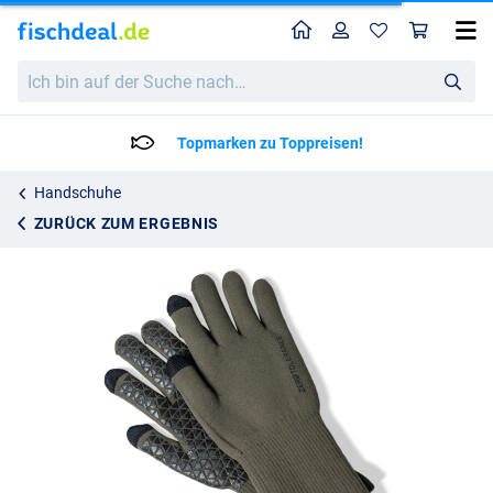
Home
Profil
War
Nash ZT Wasserdichte Handschuhe Element
Ich
29.95
bin
auf
der
Topmarken zu Toppreisen!
Suche
nach…
Handschuhe
ZURÜCK ZUM ERGEBNIS