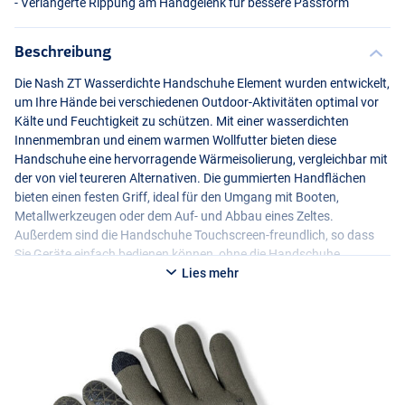
- Verlängerte Rippung am Handgelenk für bessere Passform
Beschreibung
Die Nash ZT Wasserdichte Handschuhe Element wurden entwickelt,
um Ihre Hände bei verschiedenen Outdoor-Aktivitäten optimal vor
Kälte und Feuchtigkeit zu schützen. Mit einer wasserdichten
Innenmembran und einem warmen Wollfutter bieten diese
Handschuhe eine hervorragende Wärmeisolierung, vergleichbar mit
der von viel teureren Alternativen. Die gummierten Handflächen
bieten einen festen Griff, ideal für den Umgang mit Booten,
Metallwerkzeugen oder dem Auf- und Abbau eines Zeltes.
Außerdem sind die Handschuhe Touchscreen-freundlich, so dass
Sie Geräte einfach bedienen können, ohne die Handschuhe
ausziehen zu müssen.
Lies mehr