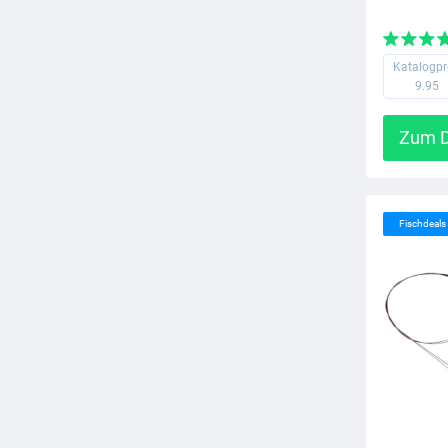
Katalogpr
9.95
Zum D
Fischdeal