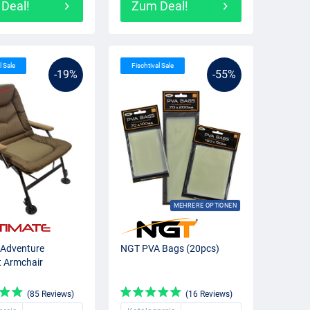
Deal!
Zum Deal!
l Sale
Fischtival Sale
-19%
-55%
MEHRERE OPTIONEN
 Adventure
NGT PVA Bags (20pcs)
 Armchair
(85 Reviews)
(16 Reviews)