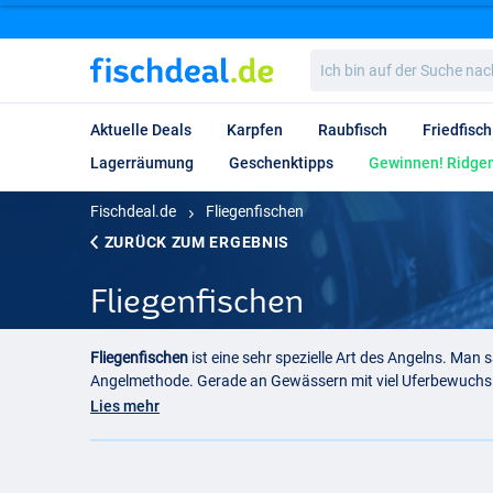
Ich
bin
auf
der
Aktuelle Deals
Karpfen
Raubfisch
Friedfisch
Suche
nach…
Lagerräumung
Geschenktipps
Gewinnen! Ridgem
Fischdeal.de
Fliegenfischen
ZURÜCK ZUM ERGEBNIS
Fliegenfischen
Fliegenfischen
ist eine sehr spezielle Art des Angelns. Man s
Angelmethode. Gerade an Gewässern mit viel Uferbewuchs i
Fliegenfischen ist die Kunst der perfekten Imitation natürl
Lies mehr
Fliegenfischen Deutschland und Ö