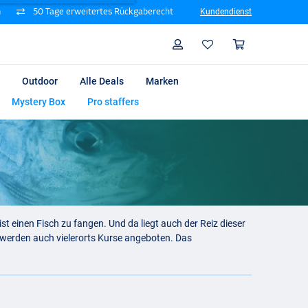
n
50 Tage erweitertes Rückgaberecht
Kundendienst
Suche
Profil
Warenk
Outdoor
Alle Deals
Marken
Mystery Box
Pro staffers
ist einen Fisch zu fangen. Und da liegt auch der Reiz dieser
 werden auch vielerorts Kurse angeboten. Das
steht für viele Angler noch vor dem Fang des Fisches selber.