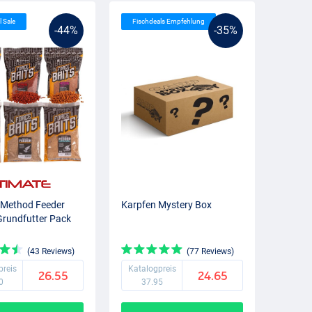
l Sale
Fischdeals Empfehlung
-44%
-35%
 Method Feeder
Karpfen Mystery Box
 Grundfutter Pack
(43 Reviews)
(77 Reviews)
preis
Katalogpreis
26.55
24.65
0
37.95