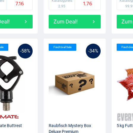
eis
Katalogpreis
Katalog
7.16
1.76
2.95
99.9
eal!
Zum Deal!
Zum 
ale
Fischtival Sale
Fischde
-58%
-34%
ate Buttrest
Raubfisch Mystery Box
5 kg Futt
Deluxe Premium