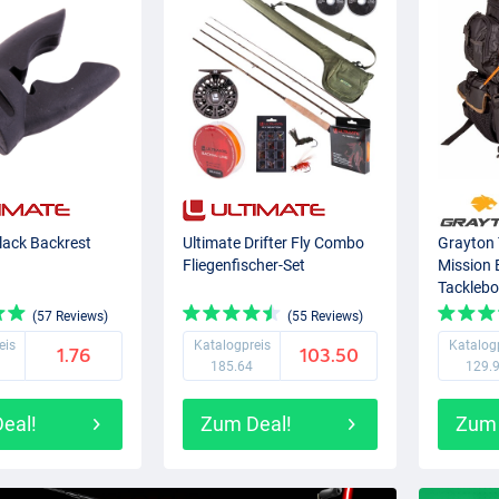
lack Backrest
Ultimate Drifter Fly Combo
Grayton
Fliegenfischer-Set
Mission 
Tacklebo
(57 Reviews)
(55 Reviews)
eis
Katalogpreis
Katalog
1.76
103.50
185.64
129.
eal!
Zum Deal!
Zum 