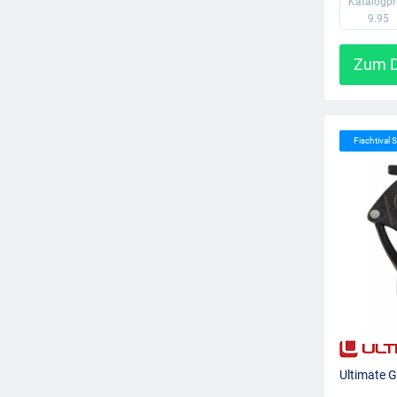
Katalogpr
9.95
Zum D
Fischtival S
Ultimate G