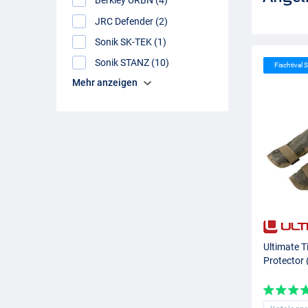
Berkley URBN (4)
JRC Defender (2)
Sonik SK-TEK (1)
Sonik STANZ (10)
Fischtival S
Mehr anzeigen
Ultimate T
Protector 