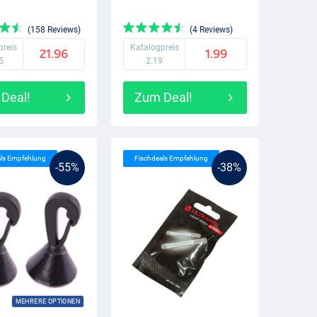
(158 Reviews)
(4 Reviews)
preis
Katalogpreis
21.96
1.99
5
2.19
Deal!
Zum Deal!
als Empfehlung
Fischdeals Empfehlung
-55%
-38%
MEHRERE OPTIONEN