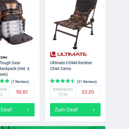
 Tough Gear
Ultimate COM4 Recliner
Backpack (Inkl. 4
Chair Camo
xen)
(7 Reviews)
(31 Reviews)
preis
Katalogpreis
92.61
33.20
95
79.95
Deal!
Zum Deal!