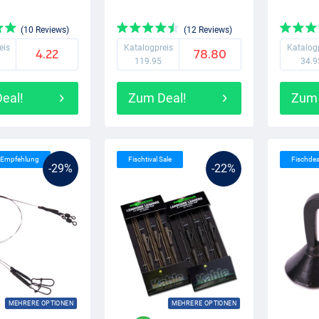
(10 Reviews)
(12 Reviews)
eis
Katalogpreis
Katalog
4.22
78.80
119.95
34.9
eal!
Zum Deal!
Zum 
s Empfehlung
Fischtival Sale
Fischde
-29%
-22%
MEHRERE OPTIONEN
MEHRERE OPTIONEN