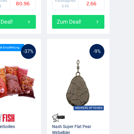
preis
Katalogpreis
80.96
2.66
5
5.95
Deal!
Zum Deal!
als Empfehlung
-37%
-9%
MEHRERE OPTIONEN
erboilies
Nash Super Flat Pear
Wirbelblei