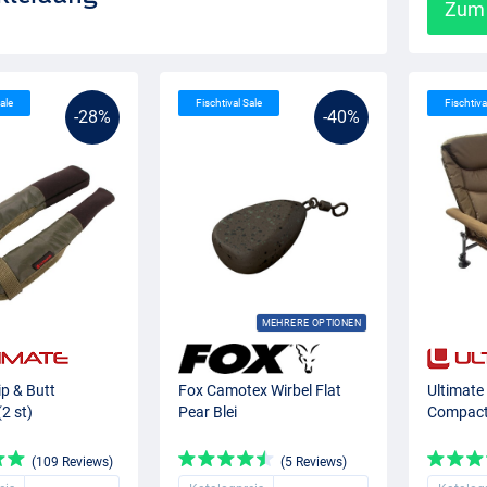
Zum 
ale
Fischtival Sale
Fischtiva
-28%
-40%
MEHRERE OPTIONEN
ip & Butt
Fox Camotex Wirbel Flat
Ultimate
(2 st)
Pear Blei
Compact
(109 Reviews)
(5 Reviews)