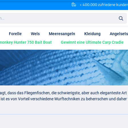
+ 400.000 zufriedene kunde
Forelle
Wels
Meeresangeln
Kleidung
Angelsets
onkey Hunter 750 Bait Boat
Gewinnt eine Ultimate Carp Cradle
agt, dass das Fliegenfischen, die schwierigste, aber auch eleganteste Art 
st es von Vorteil verschiedene Wurftechniken zu beherrschen und daher
icher Nahrung und das Erlebnis der perfekten Köderpräsentation plus Biss 
sterreich