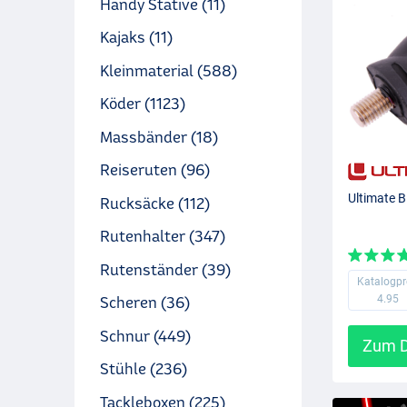
Handy Stative (11)
Kajaks (11)
Kleinmaterial (588)
Köder (1123)
Massbänder (18)
Reiseruten (96)
Ultimate B
Rucksäcke (112)
Rutenhalter (347)
Rutenständer (39)
Katalogpr
4.95
Scheren (36)
Schnur (449)
Zum D
Stühle (236)
Tackleboxen (225)