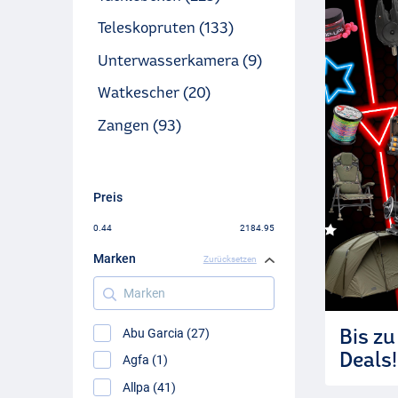
Teleskopruten (133)
Unterwasserkamera (9)
Watkescher (20)
Zangen (93)
Preis
0.44
2184.95
Marken
Zurücksetzen
Marken
Bis zu
Abu Garcia (27)
Deals!
Agfa (1)
Allpa (41)