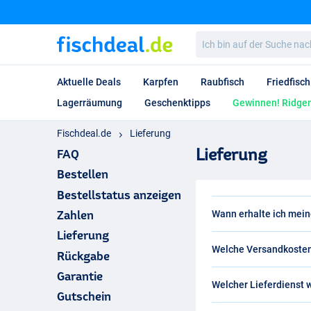
Ich
bin
auf
der
Aktuelle Deals
Karpfen
Raubfisch
Friedfisch
Suche
nach…
Lagerräumung
Geschenktipps
Gewinnen! Ridgem
Fischdeal.de
Lieferung
Lieferung
FAQ
Bestellen
Bestellstatus anzeigen
Zahlen
Wann erhalte ich mein
Lieferung
Deine Bestellung wird a
Welche Versandkosten
Lieferfrist richtet sich
Rückgabe
Lieferfrist von 2 bis 4
Der Standardversand be
Garantie
jedoch auch Deals mit ei
Welcher Lieferdienst 
Deutschland und Österr
Gutschein
Arbeitstagen.
Regel. Für schwere und
Wir versenden die Pake