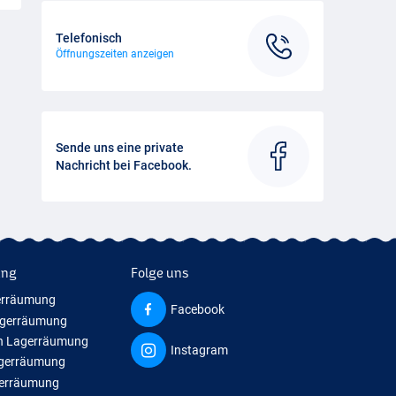
Telefonisch
Öffnungszeiten anzeigen
Sende uns eine private
Nachricht bei Facebook.
ung
Folge uns
erräumung
Facebook
agerräumung
n Lagerräumung
Instagram
agerräumung
gerräumung