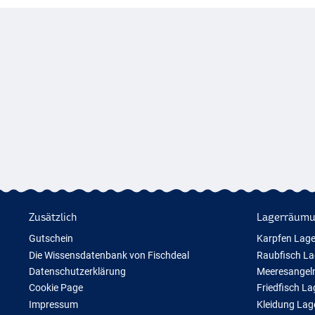
rreich kostet dies 9.95 €.
m solchen Deal in der Bestellung enthalten, hat die komplette
ist von 6 bis 14 Arbeitstagen. Die Lieferfrist findet man im Deal im
 Artikelname und Preis. Zusätzlich steht sie auch in der
. Die breite Lieferzeitspanne ergibt sich daraus, dass die Ware
s nach Ablauf des Deals beim Lieferanten bestellt wird. Da jeder
ch schnell liefert, kann die Ware schon nach wenigen Tagen bei
on mal 2 Wochen benötigen. Sobald alles da ist wird die
ei Fragen zur Lieferfrist oder in dringenden Fällen stehen wir
 oder per Email zur Verfügung.
Zusätzlich
Lagerräum
Gutschein
Karpfen Lag
Die Wissensdatenbank von Fischdeal
Raubfisch L
Datenschutzerklärung
Meeresangel
Cookie Page
Friedfisch L
Impressum
Kleidung La