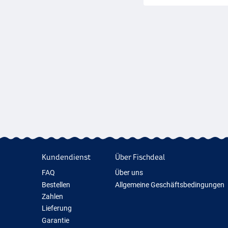
in Deutschland. In Öste
Ist ein Artikel aus eine
Bestellung eine Lieferfr
grünen Kasten zwischen
Bestellbestätigungsmail
bei diesen Deals von un
Lieferant unterschiedli
uns sein, aber auch sch
Bestellung versendet. B
auch gerne telefonisch
Kundendienst
Über Fischdeal
FAQ
Über uns
Bestellen
Allgemeine Geschäftsbedingungen
Zahlen
Lieferung
Garantie