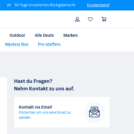
n
50 Tage erweitertes Rückgaberecht
Kundendienst
Suche
Profil
Warenk
Outdoor
Alle Deals
Marken
Mystery Box
Pro staffers
Hast du Fragen?
Nehm Kontakt zu uns auf.
Kontakt via Email
Klicke hier um uns eine Email zu
senden.