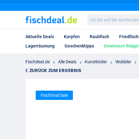
Ich
bin
auf
der
Aktuelle Deals
Karpfen
Raubfisch
Friedfisch
Suche
nach…
Lagerräumung
Geschenktipps
Gewinnen! Ridgem
Fischdeal.de
Alle Deals
Kunstköder
Wobbler
ZURÜCK ZUM ERGEBNIS
Fischtival Sale