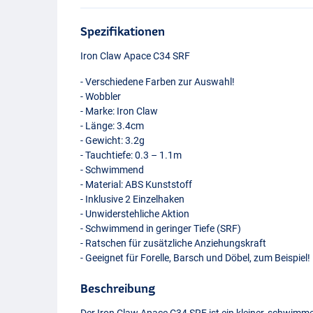
Spezifikationen
Iron Claw Apace C34
SRF
- Verschiedene Farben zur Auswahl!
- Wobbler
- Marke: Iron Claw
- Länge: 3.4cm
- Gewicht: 3.2g
- Tauchtiefe: 0.3 – 1.1m
- Schwimmend
- Material:
ABS
Kunststoff
- Inklusive 2 Einzelhaken
- Unwiderstehliche Aktion
- Schwimmend in geringer Tiefe (
SRF
)
- Ratschen für zusätzliche Anziehungskraft
- Geeignet für Forelle, Barsch und Döbel, zum Beispiel!
Beschreibung
NRB
Der Iron Claw Apace C34
SRF
ist ein kleiner, schwimm