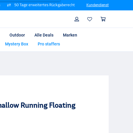
n
50 Tage erweitertes Rückgaberecht
Kundendienst
Suche
Profil
Warenk
Outdoor
Alle Deals
Marken
Mystery Box
Pro staffers
hallow Running Floating