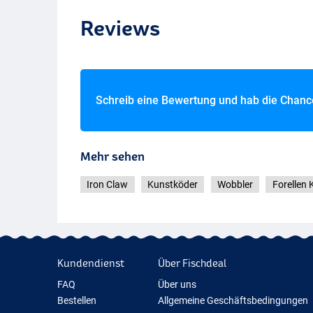
NBT
Reviews
NWF
Schreib eine Bewertung und hab die Chan
Mehr sehen
Iron Claw
Kunstköder
Wobbler
Forellen
Kundendienst
Über Fischdeal
FAQ
Über uns
Bestellen
Allgemeine Geschäftsbedingungen