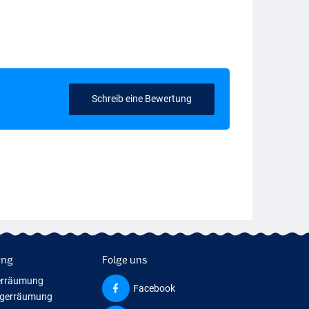
Schreib eine Bewertung
ung
Folge uns
erräumung
Facebook
agerräumung